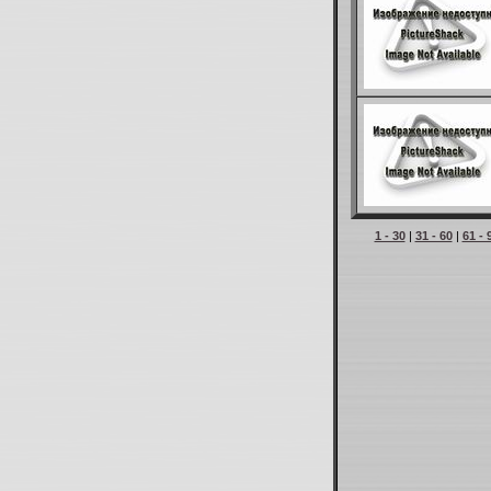
1 - 30
|
31 - 60
|
61 - 