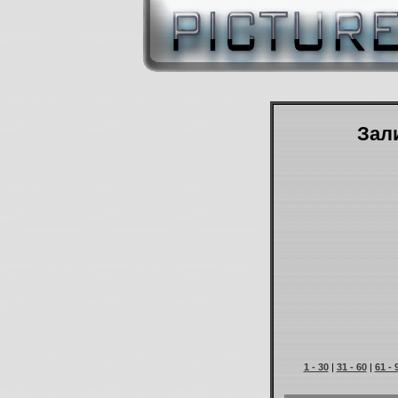
Зали
1 - 30
|
31 - 60
|
61 - 