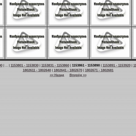
90
| ... |
1153801 - 1153830
|
1153831 - 1153860
|
1153861 - 1153890
|
1153891 - 1153920
|
1
1802611 - 1802640
|
1802641 - 1802670
|
1802671 - 1802681
<< Назад
Вперёд >>