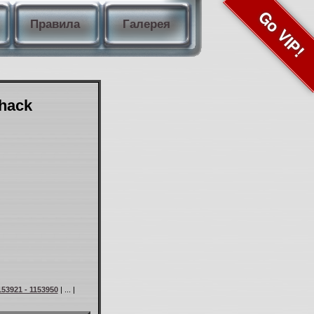
Go VIP!
Правила
Галерея
Shack
153921 - 1153950
| ... |