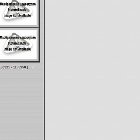
153921 - 1153950
| ... |