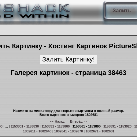
Залить
ть Картинку - Хостинг Картинок Picture
Галерея картинок - страница 38463
Нажмите на миниатюру для открытия картинки в полный размер.
Всего картинок в галерее: 1802681
<< Назад
Вперёд >>
90
| ... |
1153801 - 1153830
|
1153831 - 1153860
|
1153861 - 1153890
|
1153891 - 1153920
|
1
1802611 - 1802640
|
1802641 - 1802670
|
1802671 - 1802681