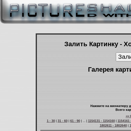
Залить Картинку - Х
Галерея карт
Нажмите на миниатюру д
Всего кар
<< 
1 - 30
|
31 - 60
|
61 - 90
| ... |
1154131 - 1154160
|
1154161 
1802611 - 1802640
|