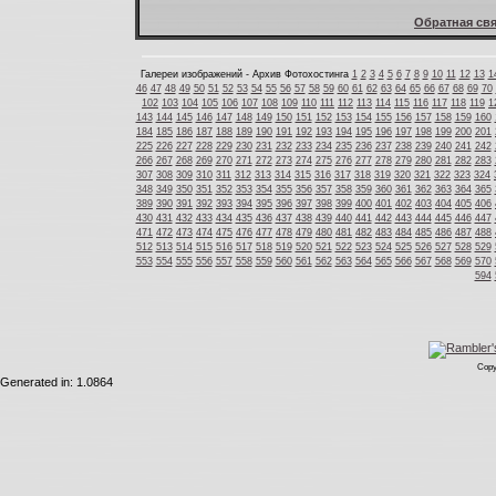
Обратная свя
Галереи изображений - Архив Фотохостинга
1
2
3
4
5
6
7
8
9
10
11
12
13
1
46
47
48
49
50
51
52
53
54
55
56
57
58
59
60
61
62
63
64
65
66
67
68
69
70
102
103
104
105
106
107
108
109
110
111
112
113
114
115
116
117
118
119
1
143
144
145
146
147
148
149
150
151
152
153
154
155
156
157
158
159
160
184
185
186
187
188
189
190
191
192
193
194
195
196
197
198
199
200
201
225
226
227
228
229
230
231
232
233
234
235
236
237
238
239
240
241
242
266
267
268
269
270
271
272
273
274
275
276
277
278
279
280
281
282
283
307
308
309
310
311
312
313
314
315
316
317
318
319
320
321
322
323
324
348
349
350
351
352
353
354
355
356
357
358
359
360
361
362
363
364
365
389
390
391
392
393
394
395
396
397
398
399
400
401
402
403
404
405
406
430
431
432
433
434
435
436
437
438
439
440
441
442
443
444
445
446
447
471
472
473
474
475
476
477
478
479
480
481
482
483
484
485
486
487
488
512
513
514
515
516
517
518
519
520
521
522
523
524
525
526
527
528
529
553
554
555
556
557
558
559
560
561
562
563
564
565
566
567
568
569
570
594
Copy
Generated in: 1.0864