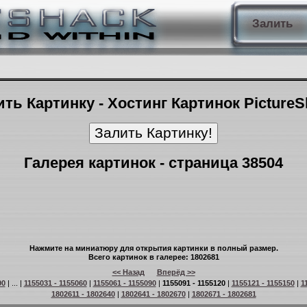
Залить
ть Картинку - Хостинг Картинок Picture
Галерея картинок - страница 38504
Нажмите на миниатюру для открытия картинки в полный размер.
Всего картинок в галерее: 1802681
<< Назад
Вперёд >>
90
| ... |
1155031 - 1155060
|
1155061 - 1155090
|
1155091 - 1155120
|
1155121 - 1155150
|
1
1802611 - 1802640
|
1802641 - 1802670
|
1802671 - 1802681