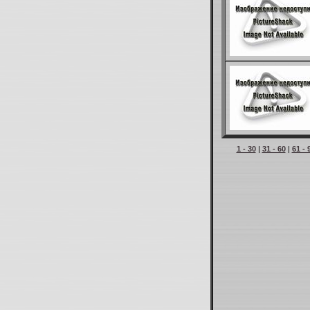
1 - 30
|
31 - 60
|
61 - 