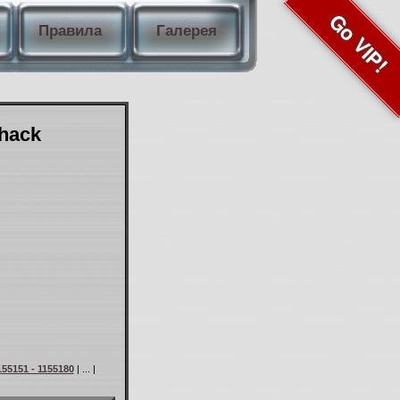
Go VIP!
Правила
Галерея
Shack
155151 - 1155180
| ... |