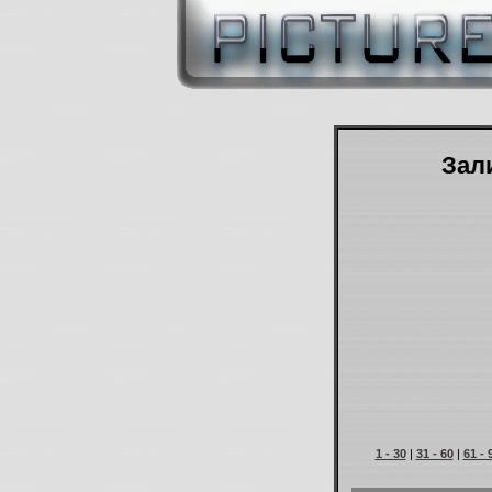
Зали
1 - 30
|
31 - 60
|
61 - 