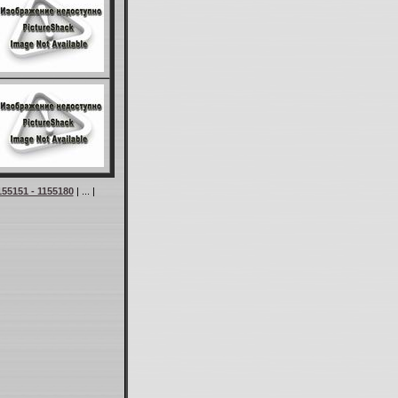
155151 - 1155180
| ... |