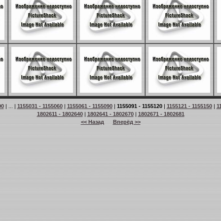
90
| ... |
1155031 - 1155060
|
1155061 - 1155090
|
1155091 - 1155120
|
1155121 - 1155150
|
1
1802611 - 1802640
|
1802641 - 1802670
|
1802671 - 1802681
<< Назад
Вперёд >>