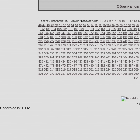
Обратная свя
Галереи изображений - Архив Фотохостинга
1
2
3
4
5
6
7
8
9
10
11
12
13
1
46
47
48
49
50
51
52
53
54
55
56
57
58
59
60
61
62
63
64
65
66
67
68
69
70
102
103
104
105
106
107
108
109
110
111
112
113
114
115
116
117
118
119
1
143
144
145
146
147
148
149
150
151
152
153
154
155
156
157
158
159
160
184
185
186
187
188
189
190
191
192
193
194
195
196
197
198
199
200
201
225
226
227
228
229
230
231
232
233
234
235
236
237
238
239
240
241
242
266
267
268
269
270
271
272
273
274
275
276
277
278
279
280
281
282
283
307
308
309
310
311
312
313
314
315
316
317
318
319
320
321
322
323
324
348
349
350
351
352
353
354
355
356
357
358
359
360
361
362
363
364
365
389
390
391
392
393
394
395
396
397
398
399
400
401
402
403
404
405
406
430
431
432
433
434
435
436
437
438
439
440
441
442
443
444
445
446
447
471
472
473
474
475
476
477
478
479
480
481
482
483
484
485
486
487
488
512
513
514
515
516
517
518
519
520
521
522
523
524
525
526
527
528
529
553
554
555
556
557
558
559
560
561
562
563
564
565
566
567
568
569
570
594
Copy
Generated in: 1.1421