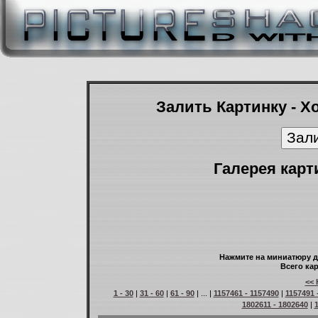
Залить Картинку - Х
Галерея карт
Нажмите на миниатюру д
Всего кар
<< 
1 - 30
|
31 - 60
|
61 - 90
| ... |
1157461 - 1157490
|
1157491 
1802611 - 1802640
|