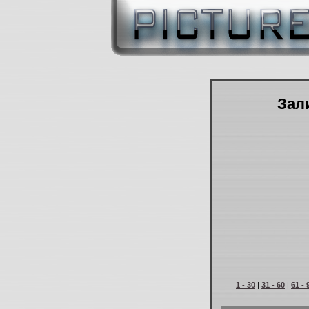
Зали
1 - 30
|
31 - 60
|
61 - 