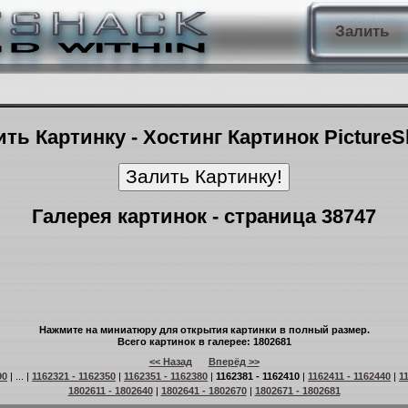
Залить
ть Картинку - Хостинг Картинок Picture
Галерея картинок - страница 38747
Нажмите на миниатюру для открытия картинки в полный размер.
Всего картинок в галерее: 1802681
<< Назад
Вперёд >>
90
| ... |
1162321 - 1162350
|
1162351 - 1162380
|
1162381 - 1162410
|
1162411 - 1162440
|
1
1802611 - 1802640
|
1802641 - 1802670
|
1802671 - 1802681