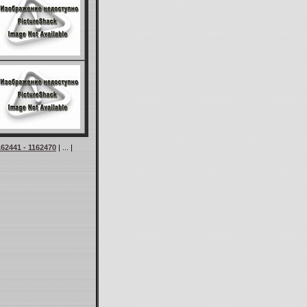
162441 - 1162470
| ... |