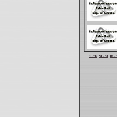
1 - 30
|
31 - 60
|
61 - 