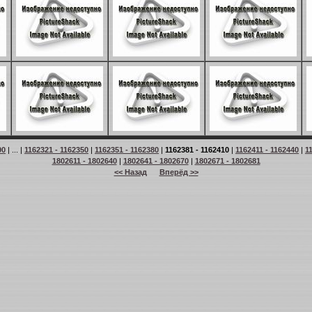
90
| ... |
1162321 - 1162350
|
1162351 - 1162380
|
1162381 - 1162410
|
1162411 - 1162440
|
1
1802611 - 1802640
|
1802641 - 1802670
|
1802671 - 1802681
<< Назад
Вперёд >>