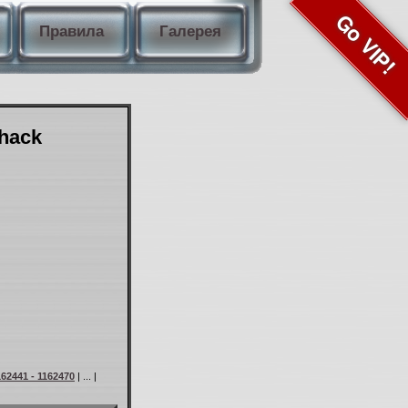
Go VIP!
Правила
Галерея
Shack
162441 - 1162470
| ... |