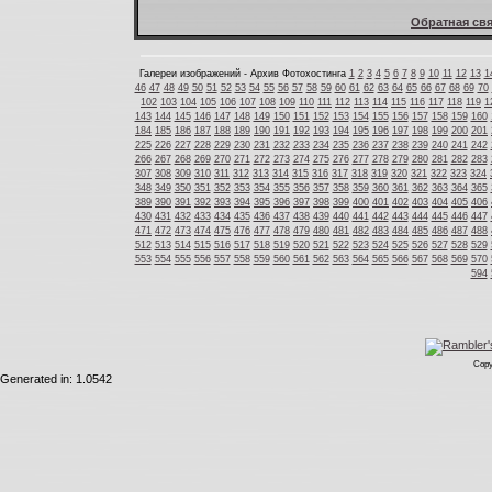
Обратная свя
Галереи изображений - Архив Фотохостинга
1
2
3
4
5
6
7
8
9
10
11
12
13
1
46
47
48
49
50
51
52
53
54
55
56
57
58
59
60
61
62
63
64
65
66
67
68
69
70
102
103
104
105
106
107
108
109
110
111
112
113
114
115
116
117
118
119
1
143
144
145
146
147
148
149
150
151
152
153
154
155
156
157
158
159
160
184
185
186
187
188
189
190
191
192
193
194
195
196
197
198
199
200
201
225
226
227
228
229
230
231
232
233
234
235
236
237
238
239
240
241
242
266
267
268
269
270
271
272
273
274
275
276
277
278
279
280
281
282
283
307
308
309
310
311
312
313
314
315
316
317
318
319
320
321
322
323
324
348
349
350
351
352
353
354
355
356
357
358
359
360
361
362
363
364
365
389
390
391
392
393
394
395
396
397
398
399
400
401
402
403
404
405
406
430
431
432
433
434
435
436
437
438
439
440
441
442
443
444
445
446
447
471
472
473
474
475
476
477
478
479
480
481
482
483
484
485
486
487
488
512
513
514
515
516
517
518
519
520
521
522
523
524
525
526
527
528
529
553
554
555
556
557
558
559
560
561
562
563
564
565
566
567
568
569
570
594
Copy
Generated in: 1.0542