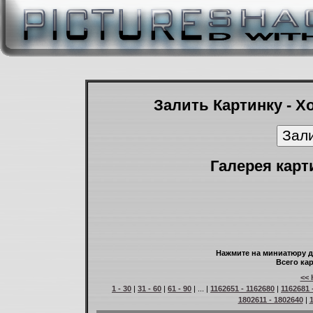
Залить Картинку - Х
Галерея карт
Нажмите на миниатюру д
Всего кар
<< 
1 - 30
|
31 - 60
|
61 - 90
| ... |
1162651 - 1162680
|
1162681 
1802611 - 1802640
|