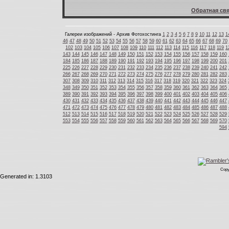
Обратная свя
Галереи изображений - Архив Фотохостинга
1
2
3
4
5
6
7
8
9
10
11
12
13
1
46
47
48
49
50
51
52
53
54
55
56
57
58
59
60
61
62
63
64
65
66
67
68
69
70
102
103
104
105
106
107
108
109
110
111
112
113
114
115
116
117
118
119
1
143
144
145
146
147
148
149
150
151
152
153
154
155
156
157
158
159
160
184
185
186
187
188
189
190
191
192
193
194
195
196
197
198
199
200
201
225
226
227
228
229
230
231
232
233
234
235
236
237
238
239
240
241
242
266
267
268
269
270
271
272
273
274
275
276
277
278
279
280
281
282
283
307
308
309
310
311
312
313
314
315
316
317
318
319
320
321
322
323
324
348
349
350
351
352
353
354
355
356
357
358
359
360
361
362
363
364
365
389
390
391
392
393
394
395
396
397
398
399
400
401
402
403
404
405
406
430
431
432
433
434
435
436
437
438
439
440
441
442
443
444
445
446
447
471
472
473
474
475
476
477
478
479
480
481
482
483
484
485
486
487
488
512
513
514
515
516
517
518
519
520
521
522
523
524
525
526
527
528
529
553
554
555
556
557
558
559
560
561
562
563
564
565
566
567
568
569
570
594
Copy
Generated in: 1.3103