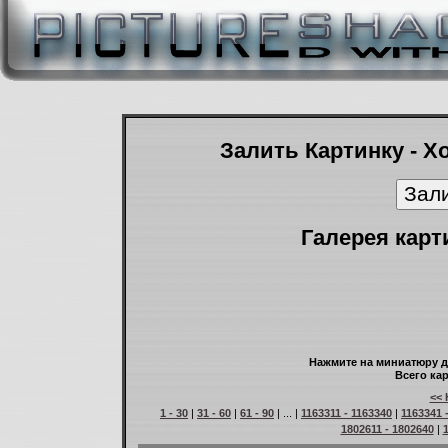
Залить Картинку - Х
Галерея карт
Нажмите на миниатюру д
Всего кар
<< 
1 - 30
|
31 - 60
|
61 - 90
| ... |
1163311 - 1163340
|
1163341 
1802611 - 1802640
|