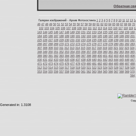
Обратная свя
Галереи изображений - Архив Фотохостинга
1
2
3
4
5
6
7
8
9
10
11
12
13
1
46
47
48
49
50
51
52
53
54
55
56
57
58
59
60
61
62
63
64
65
66
67
68
69
70
102
103
104
105
106
107
108
109
110
111
112
113
114
115
116
117
118
119
1
143
144
145
146
147
148
149
150
151
152
153
154
155
156
157
158
159
160
184
185
186
187
188
189
190
191
192
193
194
195
196
197
198
199
200
201
225
226
227
228
229
230
231
232
233
234
235
236
237
238
239
240
241
242
266
267
268
269
270
271
272
273
274
275
276
277
278
279
280
281
282
283
307
308
309
310
311
312
313
314
315
316
317
318
319
320
321
322
323
324
348
349
350
351
352
353
354
355
356
357
358
359
360
361
362
363
364
365
389
390
391
392
393
394
395
396
397
398
399
400
401
402
403
404
405
406
430
431
432
433
434
435
436
437
438
439
440
441
442
443
444
445
446
447
471
472
473
474
475
476
477
478
479
480
481
482
483
484
485
486
487
488
512
513
514
515
516
517
518
519
520
521
522
523
524
525
526
527
528
529
553
554
555
556
557
558
559
560
561
562
563
564
565
566
567
568
569
570
594
Copy
Generated in: 1.3108