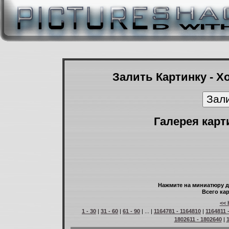
Залить Картинку - Х
Галерея карт
Нажмите на миниатюру д
Всего кар
<< 
1 - 30
|
31 - 60
|
61 - 90
| ... |
1164781 - 1164810
|
1164811 
1802611 - 1802640
|