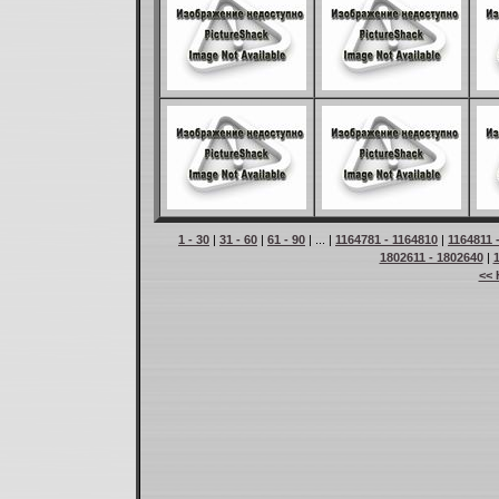
1 - 30
|
31 - 60
|
61 - 90
| ... |
1164781 - 1164810
|
1164811 
1802611 - 1802640
|
<< 