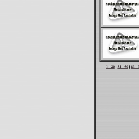
1 - 30
|
31 - 60
|
61 - 