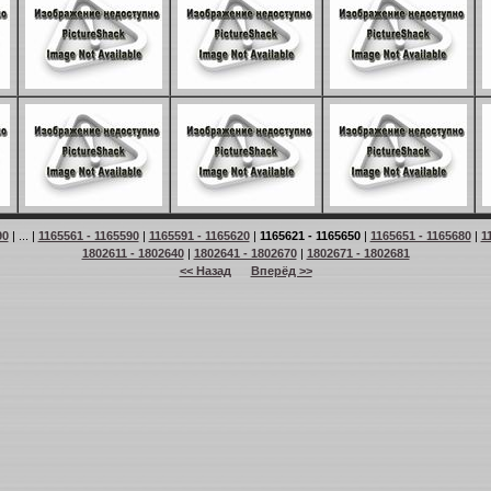
90
| ... |
1165561 - 1165590
|
1165591 - 1165620
|
1165621 - 1165650
|
1165651 - 1165680
|
1
1802611 - 1802640
|
1802641 - 1802670
|
1802671 - 1802681
<< Назад
Вперёд >>