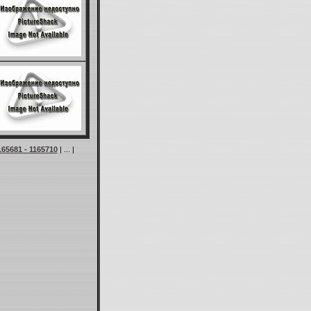
165681 - 1165710
| ... |