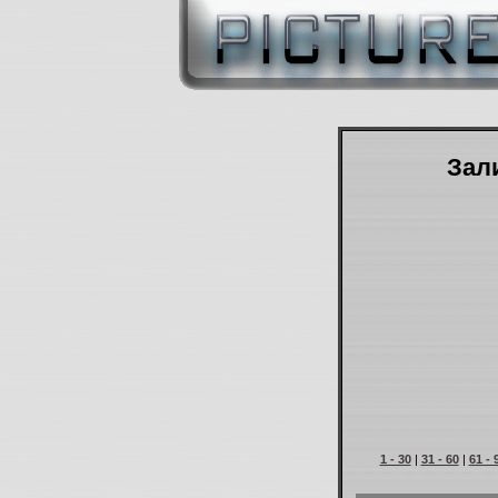
Зали
1 - 30
|
31 - 60
|
61 - 