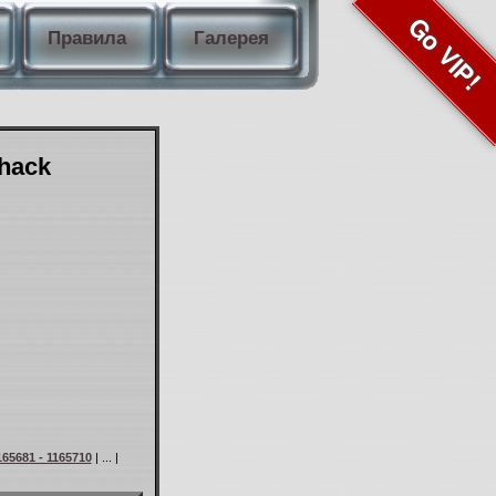
Go VIP!
Правила
Галерея
Shack
165681 - 1165710
| ... |