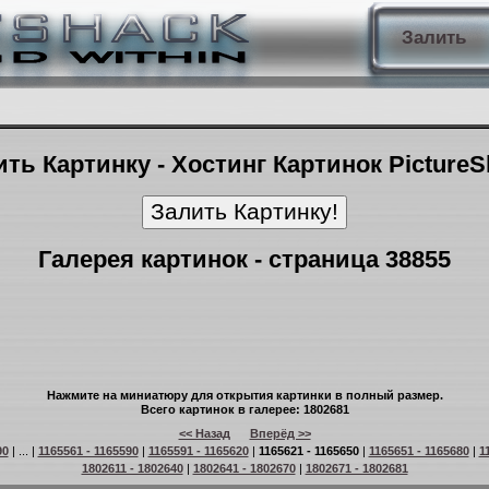
Залить
ть Картинку - Хостинг Картинок Picture
Галерея картинок - страница 38855
Нажмите на миниатюру для открытия картинки в полный размер.
Всего картинок в галерее: 1802681
<< Назад
Вперёд >>
90
| ... |
1165561 - 1165590
|
1165591 - 1165620
|
1165621 - 1165650
|
1165651 - 1165680
|
1
1802611 - 1802640
|
1802641 - 1802670
|
1802671 - 1802681