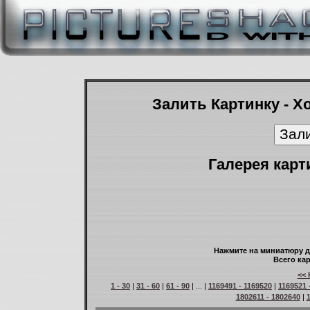
Залить Картинку - Х
Галерея карт
Нажмите на миниатюру д
Всего кар
<< 
1 - 30
|
31 - 60
|
61 - 90
| ... |
1169491 - 1169520
|
1169521 
1802611 - 1802640
|