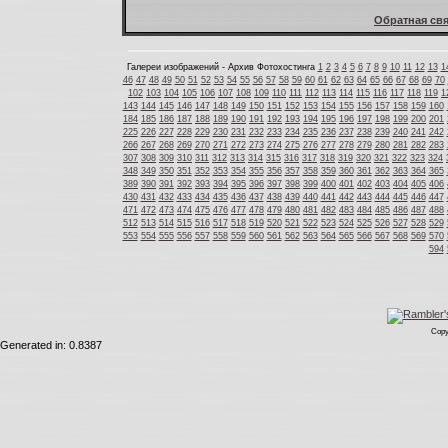
Обратная свя
Галереи изображений - Архив Фотохостинга
1
2
3
4
5
6
7
8
9
10
11
12
13
1
46
47
48
49
50
51
52
53
54
55
56
57
58
59
60
61
62
63
64
65
66
67
68
69
70
102
103
104
105
106
107
108
109
110
111
112
113
114
115
116
117
118
119
1
143
144
145
146
147
148
149
150
151
152
153
154
155
156
157
158
159
160
184
185
186
187
188
189
190
191
192
193
194
195
196
197
198
199
200
201
225
226
227
228
229
230
231
232
233
234
235
236
237
238
239
240
241
242
266
267
268
269
270
271
272
273
274
275
276
277
278
279
280
281
282
283
307
308
309
310
311
312
313
314
315
316
317
318
319
320
321
322
323
324
348
349
350
351
352
353
354
355
356
357
358
359
360
361
362
363
364
365
389
390
391
392
393
394
395
396
397
398
399
400
401
402
403
404
405
406
430
431
432
433
434
435
436
437
438
439
440
441
442
443
444
445
446
447
471
472
473
474
475
476
477
478
479
480
481
482
483
484
485
486
487
488
512
513
514
515
516
517
518
519
520
521
522
523
524
525
526
527
528
529
553
554
555
556
557
558
559
560
561
562
563
564
565
566
567
568
569
570
594
Copy
Generated in: 0.8387