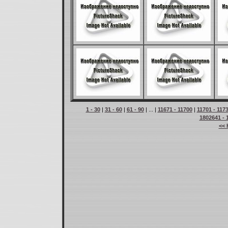
1 - 30
|
31 - 60
|
61 - 90
| ... |
11671 - 11700
|
11701 - 117
1802641 - 
<< 