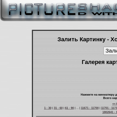
Залить Картинку - Х
Галерея кар
Нажмите на миниатюру д
Всего кар
<< 
1 - 30
|
31 - 60
|
61 - 90
| ... |
11671 - 11700
|
11701 - 117
1802641 - 