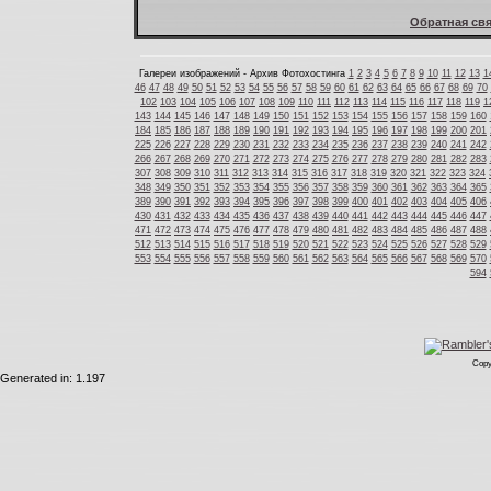
Обратная свя
Галереи изображений - Архив Фотохостинга
1
2
3
4
5
6
7
8
9
10
11
12
13
1
46
47
48
49
50
51
52
53
54
55
56
57
58
59
60
61
62
63
64
65
66
67
68
69
70
102
103
104
105
106
107
108
109
110
111
112
113
114
115
116
117
118
119
1
143
144
145
146
147
148
149
150
151
152
153
154
155
156
157
158
159
160
184
185
186
187
188
189
190
191
192
193
194
195
196
197
198
199
200
201
225
226
227
228
229
230
231
232
233
234
235
236
237
238
239
240
241
242
266
267
268
269
270
271
272
273
274
275
276
277
278
279
280
281
282
283
307
308
309
310
311
312
313
314
315
316
317
318
319
320
321
322
323
324
348
349
350
351
352
353
354
355
356
357
358
359
360
361
362
363
364
365
389
390
391
392
393
394
395
396
397
398
399
400
401
402
403
404
405
406
430
431
432
433
434
435
436
437
438
439
440
441
442
443
444
445
446
447
471
472
473
474
475
476
477
478
479
480
481
482
483
484
485
486
487
488
512
513
514
515
516
517
518
519
520
521
522
523
524
525
526
527
528
529
553
554
555
556
557
558
559
560
561
562
563
564
565
566
567
568
569
570
594
Copy
Generated in: 1.197