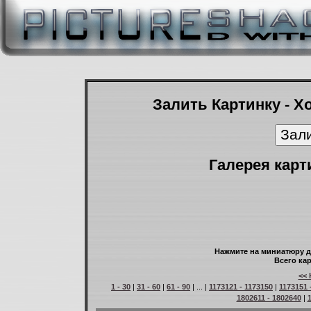
Залить Картинку - Х
Галерея карт
Нажмите на миниатюру д
Всего кар
<< 
1 - 30
|
31 - 60
|
61 - 90
| ... |
1173121 - 1173150
|
1173151 
1802611 - 1802640
|