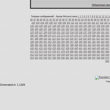
Обратная свя
Галереи изображений - Архив Фотохостинга
1
2
3
4
5
6
7
8
9
10
11
12
13
1
46
47
48
49
50
51
52
53
54
55
56
57
58
59
60
61
62
63
64
65
66
67
68
69
70
102
103
104
105
106
107
108
109
110
111
112
113
114
115
116
117
118
119
1
143
144
145
146
147
148
149
150
151
152
153
154
155
156
157
158
159
160
184
185
186
187
188
189
190
191
192
193
194
195
196
197
198
199
200
201
225
226
227
228
229
230
231
232
233
234
235
236
237
238
239
240
241
242
266
267
268
269
270
271
272
273
274
275
276
277
278
279
280
281
282
283
307
308
309
310
311
312
313
314
315
316
317
318
319
320
321
322
323
324
348
349
350
351
352
353
354
355
356
357
358
359
360
361
362
363
364
365
389
390
391
392
393
394
395
396
397
398
399
400
401
402
403
404
405
406
430
431
432
433
434
435
436
437
438
439
440
441
442
443
444
445
446
447
471
472
473
474
475
476
477
478
479
480
481
482
483
484
485
486
487
488
512
513
514
515
516
517
518
519
520
521
522
523
524
525
526
527
528
529
553
554
555
556
557
558
559
560
561
562
563
564
565
566
567
568
569
570
594
Copy
Generated in: 1.1326