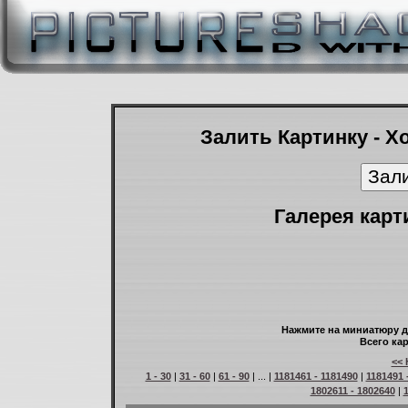
Залить Картинку - Х
Галерея карт
Нажмите на миниатюру д
Всего кар
<< 
1 - 30
|
31 - 60
|
61 - 90
| ... |
1181461 - 1181490
|
1181491 
1802611 - 1802640
|