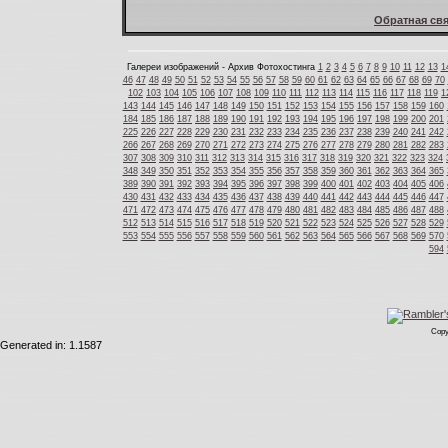
Обратная свя
Галереи изображений - Архив Фотохостинга
1
2
3
4
5
6
7
8
9
10
11
12
13
1
46
47
48
49
50
51
52
53
54
55
56
57
58
59
60
61
62
63
64
65
66
67
68
69
70
102
103
104
105
106
107
108
109
110
111
112
113
114
115
116
117
118
119
1
143
144
145
146
147
148
149
150
151
152
153
154
155
156
157
158
159
160
184
185
186
187
188
189
190
191
192
193
194
195
196
197
198
199
200
201
225
226
227
228
229
230
231
232
233
234
235
236
237
238
239
240
241
242
266
267
268
269
270
271
272
273
274
275
276
277
278
279
280
281
282
283
307
308
309
310
311
312
313
314
315
316
317
318
319
320
321
322
323
324
348
349
350
351
352
353
354
355
356
357
358
359
360
361
362
363
364
365
389
390
391
392
393
394
395
396
397
398
399
400
401
402
403
404
405
406
430
431
432
433
434
435
436
437
438
439
440
441
442
443
444
445
446
447
471
472
473
474
475
476
477
478
479
480
481
482
483
484
485
486
487
488
512
513
514
515
516
517
518
519
520
521
522
523
524
525
526
527
528
529
553
554
555
556
557
558
559
560
561
562
563
564
565
566
567
568
569
570
594
Copy
Generated in: 1.1587