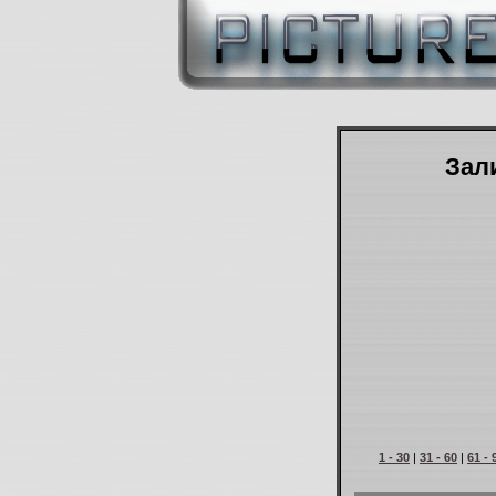
Зали
1 - 30
|
31 - 60
|
61 - 