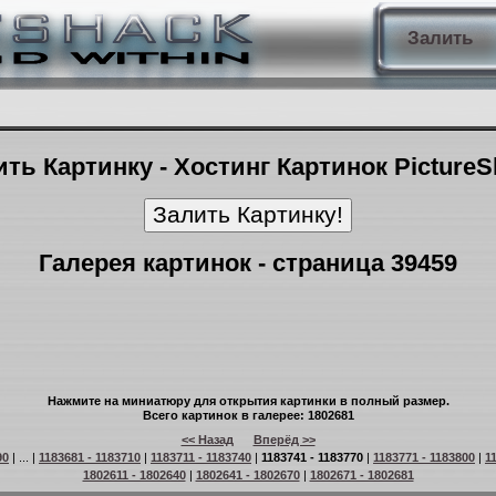
Залить
ть Картинку - Хостинг Картинок Picture
Галерея картинок - страница 39459
Нажмите на миниатюру для открытия картинки в полный размер.
Всего картинок в галерее: 1802681
<< Назад
Вперёд >>
90
| ... |
1183681 - 1183710
|
1183711 - 1183740
|
1183741 - 1183770
|
1183771 - 1183800
|
1
1802611 - 1802640
|
1802641 - 1802670
|
1802671 - 1802681