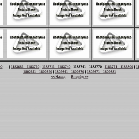
90
| ... |
1183681 - 1183710
|
1183711 - 1183740
|
1183741 - 1183770
|
1183771 - 1183800
|
1
1802611 - 1802640
|
1802641 - 1802670
|
1802671 - 1802681
<< Назад
Вперёд >>