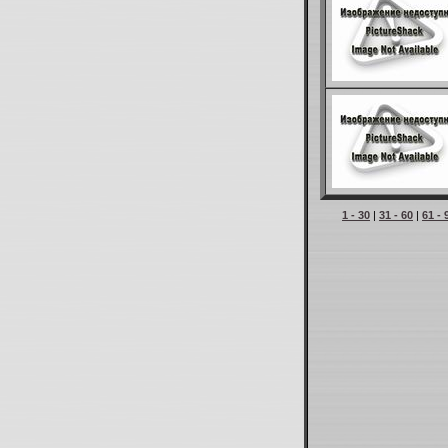
1 - 30
|
31 - 60
|
61 - 