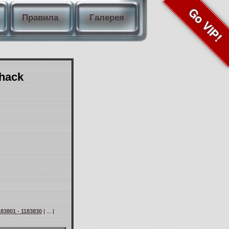
Go VIP!
Правила
Галерея
Shack
183801 - 1183830
| ... |