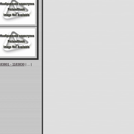
183801 - 1183830
| ... |