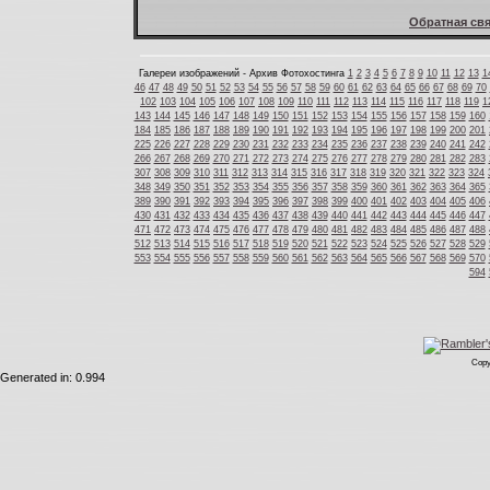
Обратная свя
Галереи изображений - Архив Фотохостинга
1
2
3
4
5
6
7
8
9
10
11
12
13
1
46
47
48
49
50
51
52
53
54
55
56
57
58
59
60
61
62
63
64
65
66
67
68
69
70
102
103
104
105
106
107
108
109
110
111
112
113
114
115
116
117
118
119
1
143
144
145
146
147
148
149
150
151
152
153
154
155
156
157
158
159
160
184
185
186
187
188
189
190
191
192
193
194
195
196
197
198
199
200
201
225
226
227
228
229
230
231
232
233
234
235
236
237
238
239
240
241
242
266
267
268
269
270
271
272
273
274
275
276
277
278
279
280
281
282
283
307
308
309
310
311
312
313
314
315
316
317
318
319
320
321
322
323
324
348
349
350
351
352
353
354
355
356
357
358
359
360
361
362
363
364
365
389
390
391
392
393
394
395
396
397
398
399
400
401
402
403
404
405
406
430
431
432
433
434
435
436
437
438
439
440
441
442
443
444
445
446
447
471
472
473
474
475
476
477
478
479
480
481
482
483
484
485
486
487
488
512
513
514
515
516
517
518
519
520
521
522
523
524
525
526
527
528
529
553
554
555
556
557
558
559
560
561
562
563
564
565
566
567
568
569
570
594
Copy
Generated in: 0.994