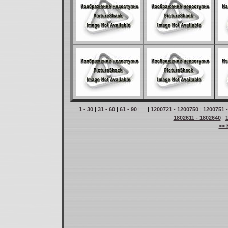
1 - 30
|
31 - 60
|
61 - 90
| ... |
1200721 - 1200750
|
1200751 
1802611 - 1802640
|
<< 