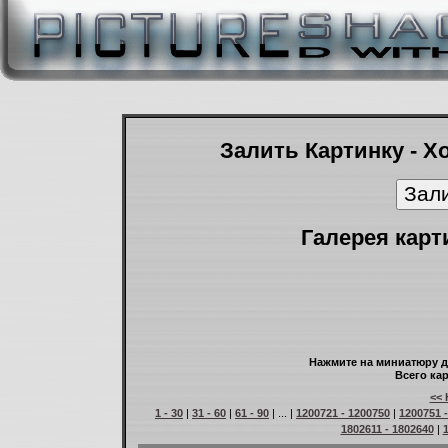
Залить Картинку - Х
Галерея карт
Нажмите на миниатюру д
Всего кар
<< 
1 - 30
|
31 - 60
|
61 - 90
| ... |
1200721 - 1200750
|
1200751 
1802611 - 1802640
|