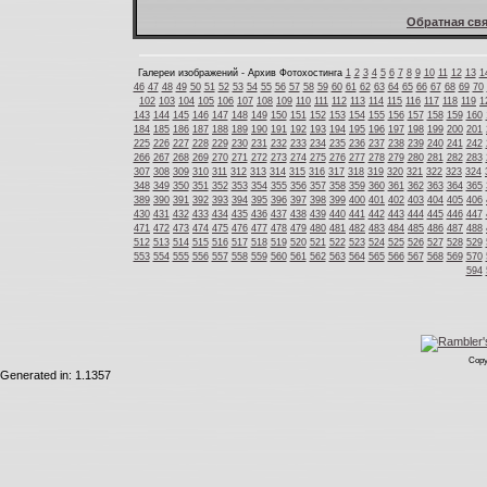
Обратная свя
Галереи изображений - Архив Фотохостинга
1
2
3
4
5
6
7
8
9
10
11
12
13
1
46
47
48
49
50
51
52
53
54
55
56
57
58
59
60
61
62
63
64
65
66
67
68
69
70
102
103
104
105
106
107
108
109
110
111
112
113
114
115
116
117
118
119
1
143
144
145
146
147
148
149
150
151
152
153
154
155
156
157
158
159
160
184
185
186
187
188
189
190
191
192
193
194
195
196
197
198
199
200
201
225
226
227
228
229
230
231
232
233
234
235
236
237
238
239
240
241
242
266
267
268
269
270
271
272
273
274
275
276
277
278
279
280
281
282
283
307
308
309
310
311
312
313
314
315
316
317
318
319
320
321
322
323
324
348
349
350
351
352
353
354
355
356
357
358
359
360
361
362
363
364
365
389
390
391
392
393
394
395
396
397
398
399
400
401
402
403
404
405
406
430
431
432
433
434
435
436
437
438
439
440
441
442
443
444
445
446
447
471
472
473
474
475
476
477
478
479
480
481
482
483
484
485
486
487
488
512
513
514
515
516
517
518
519
520
521
522
523
524
525
526
527
528
529
553
554
555
556
557
558
559
560
561
562
563
564
565
566
567
568
569
570
594
Copy
Generated in: 1.1357