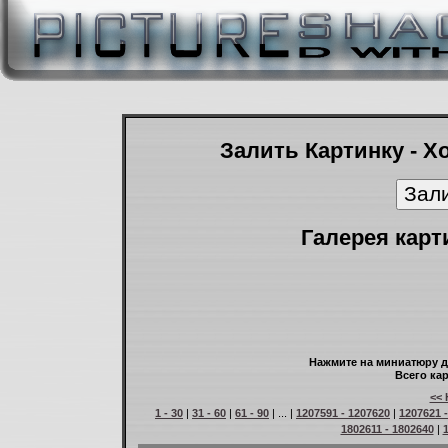
Залить Картинку - Х
Галерея карт
Нажмите на миниатюру д
Всего кар
<< 
1 - 30
|
31 - 60
|
61 - 90
| ... |
1207591 - 1207620
|
1207621 
1802611 - 1802640
|