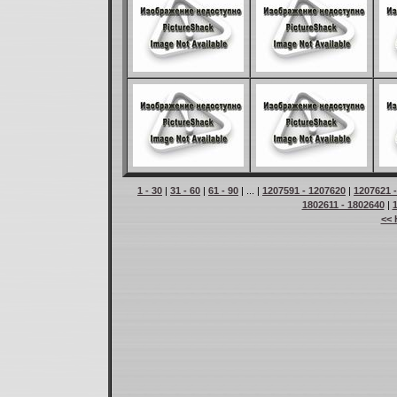
1 - 30
|
31 - 60
|
61 - 90
| ... |
1207591 - 1207620
|
1207621 
1802611 - 1802640
|
<< 