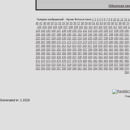
Обратная свя
Галереи изображений - Архив Фотохостинга
1
2
3
4
5
6
7
8
9
10
11
12
13
1
46
47
48
49
50
51
52
53
54
55
56
57
58
59
60
61
62
63
64
65
66
67
68
69
70
102
103
104
105
106
107
108
109
110
111
112
113
114
115
116
117
118
119
1
143
144
145
146
147
148
149
150
151
152
153
154
155
156
157
158
159
160
184
185
186
187
188
189
190
191
192
193
194
195
196
197
198
199
200
201
225
226
227
228
229
230
231
232
233
234
235
236
237
238
239
240
241
242
266
267
268
269
270
271
272
273
274
275
276
277
278
279
280
281
282
283
307
308
309
310
311
312
313
314
315
316
317
318
319
320
321
322
323
324
348
349
350
351
352
353
354
355
356
357
358
359
360
361
362
363
364
365
389
390
391
392
393
394
395
396
397
398
399
400
401
402
403
404
405
406
430
431
432
433
434
435
436
437
438
439
440
441
442
443
444
445
446
447
471
472
473
474
475
476
477
478
479
480
481
482
483
484
485
486
487
488
512
513
514
515
516
517
518
519
520
521
522
523
524
525
526
527
528
529
553
554
555
556
557
558
559
560
561
562
563
564
565
566
567
568
569
570
594
Copy
Generated in: 1.1519