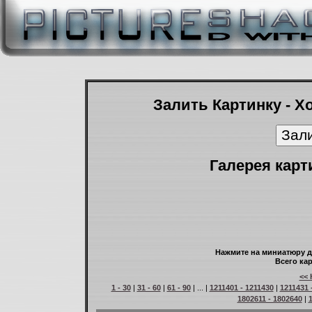
Залить Картинку - Х
Галерея карт
Нажмите на миниатюру д
Всего кар
<< 
1 - 30
|
31 - 60
|
61 - 90
| ... |
1211401 - 1211430
|
1211431 
1802611 - 1802640
|