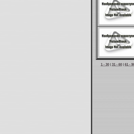
1 - 30
|
31 - 60
|
61 - 9