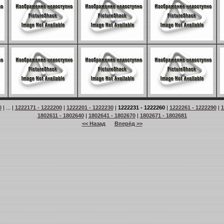
0
| ... |
1222171 - 1222200
|
1222201 - 1222230
|
1222231 - 1222260
|
1222261 - 1222290
|
1
1802611 - 1802640
|
1802641 - 1802670
|
1802671 - 1802681
<< Назад
Вперёд >>