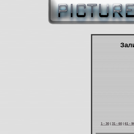
Зали
1 - 30
|
31 - 60
|
61 - 9