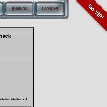
Go VIP!
Правила
Галерея
Shack
222291 - 1222320
| ... |