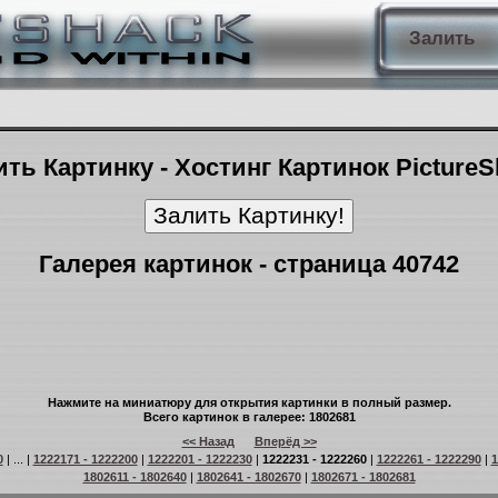
Залить
ть Картинку - Хостинг Картинок Picture
Галерея картинок - страница 40742
Нажмите на миниатюру для открытия картинки в полный размер.
Всего картинок в галерее: 1802681
<< Назад
Вперёд >>
0
| ... |
1222171 - 1222200
|
1222201 - 1222230
|
1222231 - 1222260
|
1222261 - 1222290
|
1
1802611 - 1802640
|
1802641 - 1802670
|
1802671 - 1802681