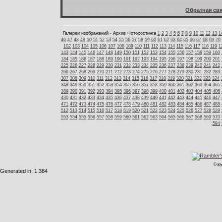
Обратная свя
Галереи изображений - Архив Фотохостинга
1
2
3
4
5
6
7
8
9
10
11
12
13
1
46
47
48
49
50
51
52
53
54
55
56
57
58
59
60
61
62
63
64
65
66
67
68
69
70
102
103
104
105
106
107
108
109
110
111
112
113
114
115
116
117
118
119
1
143
144
145
146
147
148
149
150
151
152
153
154
155
156
157
158
159
160
184
185
186
187
188
189
190
191
192
193
194
195
196
197
198
199
200
201
225
226
227
228
229
230
231
232
233
234
235
236
237
238
239
240
241
242
266
267
268
269
270
271
272
273
274
275
276
277
278
279
280
281
282
283
307
308
309
310
311
312
313
314
315
316
317
318
319
320
321
322
323
324
348
349
350
351
352
353
354
355
356
357
358
359
360
361
362
363
364
365
389
390
391
392
393
394
395
396
397
398
399
400
401
402
403
404
405
406
430
431
432
433
434
435
436
437
438
439
440
441
442
443
444
445
446
447
471
472
473
474
475
476
477
478
479
480
481
482
483
484
485
486
487
488
512
513
514
515
516
517
518
519
520
521
522
523
524
525
526
527
528
529
553
554
555
556
557
558
559
560
561
562
563
564
565
566
567
568
569
570
594
Copy
Generated in: 1.384