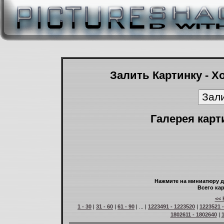
Залить Картинку - Х
Галерея карт
Нажмите на миниатюру д
Всего кар
<< 
1 - 30
|
31 - 60
|
61 - 90
| ... |
1223491 - 1223520
|
1223521 
1802611 - 1802640
|