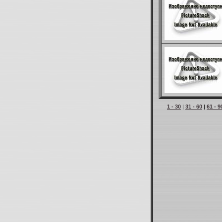
1 - 30
|
31 - 60
|
61 - 9