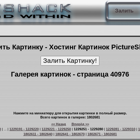
Залить
ть Картинку - Хостинг Картинок Picture
Галерея картинок - страница 40976
Нажмите на миниатюру для открытия картинки в полный размер.
Всего картинок в галерее: 1802681
<< Назад
Вперёд >>
0
| ... |
1229191 - 1229220
|
1229221 - 1229250
|
1229251 - 1229280
|
1229281 - 1229310
|
1
1802611 - 1802640
|
1802641 - 1802670
|
1802671 - 1802681