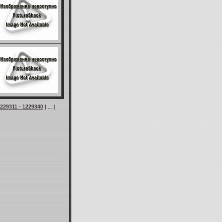
229311 - 1229340
| ... |