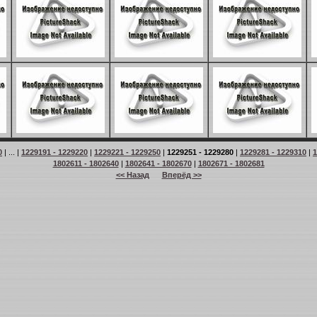
0
| ... |
1229191 - 1229220
|
1229221 - 1229250
|
1229251 - 1229280
|
1229281 - 1229310
|
1
1802611 - 1802640
|
1802641 - 1802670
|
1802671 - 1802681
<< Назад
Вперёд >>