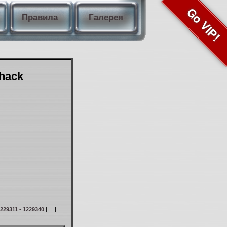
Go VIP!
Правила
Галерея
Shack
229311 - 1229340
| ... |