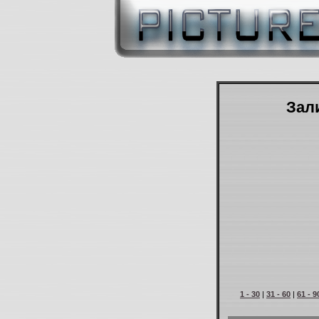
Зали
1 - 30
|
31 - 60
|
61 - 9