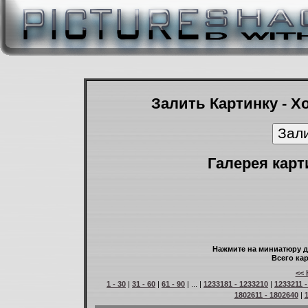
Залить Картинку - Х
Галерея карт
Нажмите на миниатюру д
Всего кар
<< 
1 - 30
|
31 - 60
|
61 - 90
| ... |
1233181 - 1233210
|
1233211 
1802611 - 1802640
|