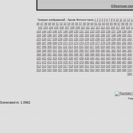
Обратная свя
Галереи изображений - Архив Фотохостинга
1
2
3
4
5
6
7
8
9
10
11
12
13
1
46
47
48
49
50
51
52
53
54
55
56
57
58
59
60
61
62
63
64
65
66
67
68
69
70
102
103
104
105
106
107
108
109
110
111
112
113
114
115
116
117
118
119
1
143
144
145
146
147
148
149
150
151
152
153
154
155
156
157
158
159
160
184
185
186
187
188
189
190
191
192
193
194
195
196
197
198
199
200
201
225
226
227
228
229
230
231
232
233
234
235
236
237
238
239
240
241
242
266
267
268
269
270
271
272
273
274
275
276
277
278
279
280
281
282
283
307
308
309
310
311
312
313
314
315
316
317
318
319
320
321
322
323
324
348
349
350
351
352
353
354
355
356
357
358
359
360
361
362
363
364
365
389
390
391
392
393
394
395
396
397
398
399
400
401
402
403
404
405
406
430
431
432
433
434
435
436
437
438
439
440
441
442
443
444
445
446
447
471
472
473
474
475
476
477
478
479
480
481
482
483
484
485
486
487
488
512
513
514
515
516
517
518
519
520
521
522
523
524
525
526
527
528
529
553
554
555
556
557
558
559
560
561
562
563
564
565
566
567
568
569
570
594
Copy
Generated in: 1.0962