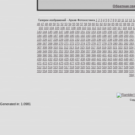
Обратная свя
Галереи изображений - Архив Фотохостинга
1
2
3
4
5
6
7
8
9
10
11
12
13
1
46
47
48
49
50
51
52
53
54
55
56
57
58
59
60
61
62
63
64
65
66
67
68
69
70
102
103
104
105
106
107
108
109
110
111
112
113
114
115
116
117
118
119
1
143
144
145
146
147
148
149
150
151
152
153
154
155
156
157
158
159
160
184
185
186
187
188
189
190
191
192
193
194
195
196
197
198
199
200
201
225
226
227
228
229
230
231
232
233
234
235
236
237
238
239
240
241
242
266
267
268
269
270
271
272
273
274
275
276
277
278
279
280
281
282
283
307
308
309
310
311
312
313
314
315
316
317
318
319
320
321
322
323
324
348
349
350
351
352
353
354
355
356
357
358
359
360
361
362
363
364
365
389
390
391
392
393
394
395
396
397
398
399
400
401
402
403
404
405
406
430
431
432
433
434
435
436
437
438
439
440
441
442
443
444
445
446
447
471
472
473
474
475
476
477
478
479
480
481
482
483
484
485
486
487
488
512
513
514
515
516
517
518
519
520
521
522
523
524
525
526
527
528
529
553
554
555
556
557
558
559
560
561
562
563
564
565
566
567
568
569
570
594
Copy
Generated in: 1.0981