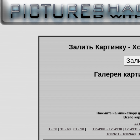
Залить Картинку - Х
Галерея карт
Нажмите на миниатюру д
Всего кар
<< 
1 - 30
|
31 - 60
|
61 - 90
| ... |
1254901 - 1254930
|
1254931 
1802611 - 1802640
|