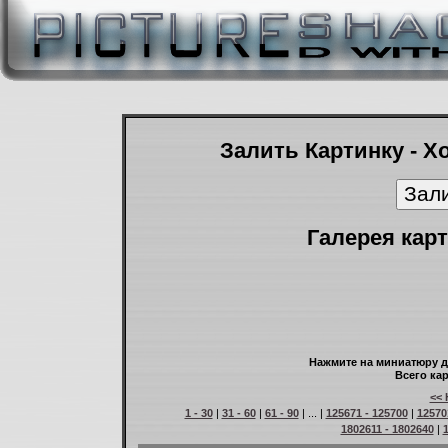
Залить Картинку - Х
Галерея карт
Нажмите на миниатюру д
Всего кар
<< 
1 - 30
|
31 - 60
|
61 - 90
| ... |
125671 - 125700
|
12570
1802611 - 1802640
|