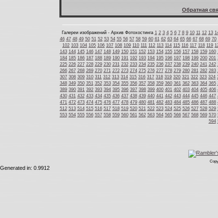
Обратная свя
Галереи изображений - Архив Фотохостинга
1
2
3
4
5
6
7
8
9
10
11
12
13
1
46
47
48
49
50
51
52
53
54
55
56
57
58
59
60
61
62
63
64
65
66
67
68
69
70
102
103
104
105
106
107
108
109
110
111
112
113
114
115
116
117
118
119
1
143
144
145
146
147
148
149
150
151
152
153
154
155
156
157
158
159
160
184
185
186
187
188
189
190
191
192
193
194
195
196
197
198
199
200
201
225
226
227
228
229
230
231
232
233
234
235
236
237
238
239
240
241
242
266
267
268
269
270
271
272
273
274
275
276
277
278
279
280
281
282
283
307
308
309
310
311
312
313
314
315
316
317
318
319
320
321
322
323
324
348
349
350
351
352
353
354
355
356
357
358
359
360
361
362
363
364
365
389
390
391
392
393
394
395
396
397
398
399
400
401
402
403
404
405
406
430
431
432
433
434
435
436
437
438
439
440
441
442
443
444
445
446
447
471
472
473
474
475
476
477
478
479
480
481
482
483
484
485
486
487
488
512
513
514
515
516
517
518
519
520
521
522
523
524
525
526
527
528
529
553
554
555
556
557
558
559
560
561
562
563
564
565
566
567
568
569
570
594
Copy
Generated in: 0.9912