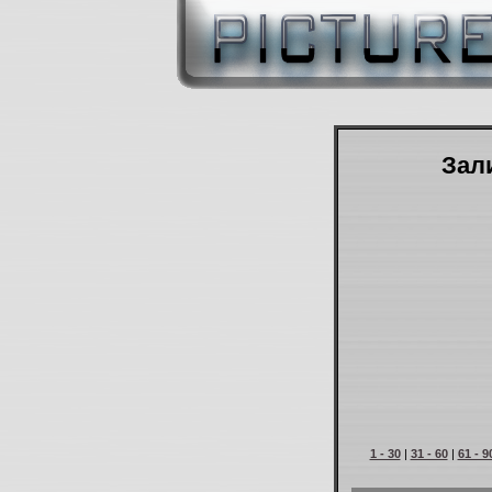
Зали
1 - 30
|
31 - 60
|
61 - 9