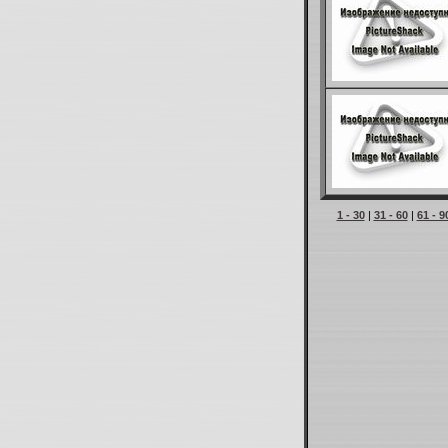
1 - 30
|
31 - 60
|
61 - 9