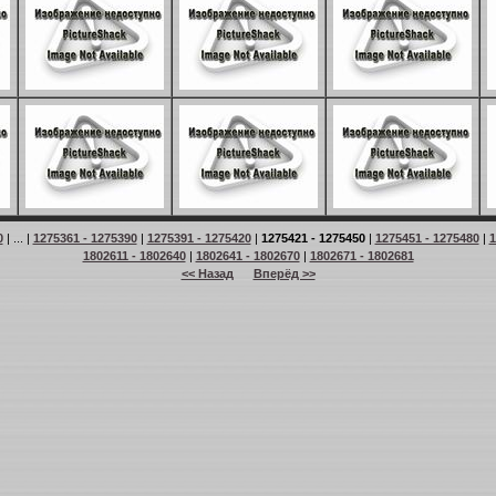
0
| ... |
1275361 - 1275390
|
1275391 - 1275420
|
1275421 - 1275450
|
1275451 - 1275480
|
1
1802611 - 1802640
|
1802641 - 1802670
|
1802671 - 1802681
<< Назад
Вперёд >>