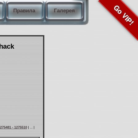
Go VIP!
Правила
Галерея
Shack
275481 - 1275510
| ... |