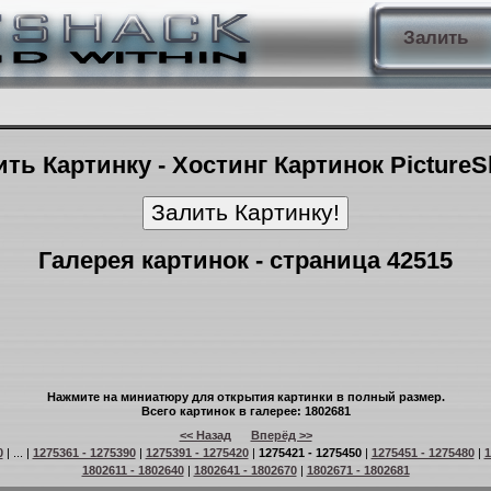
Залить
ть Картинку - Хостинг Картинок Picture
Галерея картинок - страница 42515
Нажмите на миниатюру для открытия картинки в полный размер.
Всего картинок в галерее: 1802681
<< Назад
Вперёд >>
0
| ... |
1275361 - 1275390
|
1275391 - 1275420
|
1275421 - 1275450
|
1275451 - 1275480
|
1
1802611 - 1802640
|
1802641 - 1802670
|
1802671 - 1802681