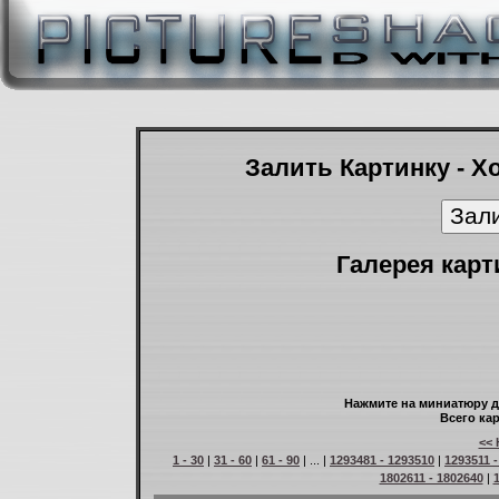
Залить Картинку - Х
Галерея карт
Нажмите на миниатюру д
Всего кар
<< 
1 - 30
|
31 - 60
|
61 - 90
| ... |
1293481 - 1293510
|
1293511 
1802611 - 1802640
|