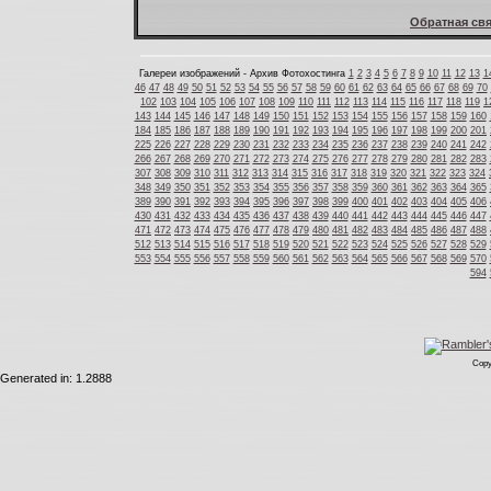
Обратная свя
Галереи изображений - Архив Фотохостинга
1
2
3
4
5
6
7
8
9
10
11
12
13
1
46
47
48
49
50
51
52
53
54
55
56
57
58
59
60
61
62
63
64
65
66
67
68
69
70
102
103
104
105
106
107
108
109
110
111
112
113
114
115
116
117
118
119
1
143
144
145
146
147
148
149
150
151
152
153
154
155
156
157
158
159
160
184
185
186
187
188
189
190
191
192
193
194
195
196
197
198
199
200
201
225
226
227
228
229
230
231
232
233
234
235
236
237
238
239
240
241
242
266
267
268
269
270
271
272
273
274
275
276
277
278
279
280
281
282
283
307
308
309
310
311
312
313
314
315
316
317
318
319
320
321
322
323
324
348
349
350
351
352
353
354
355
356
357
358
359
360
361
362
363
364
365
389
390
391
392
393
394
395
396
397
398
399
400
401
402
403
404
405
406
430
431
432
433
434
435
436
437
438
439
440
441
442
443
444
445
446
447
471
472
473
474
475
476
477
478
479
480
481
482
483
484
485
486
487
488
512
513
514
515
516
517
518
519
520
521
522
523
524
525
526
527
528
529
553
554
555
556
557
558
559
560
561
562
563
564
565
566
567
568
569
570
594
Copy
Generated in: 1.2888