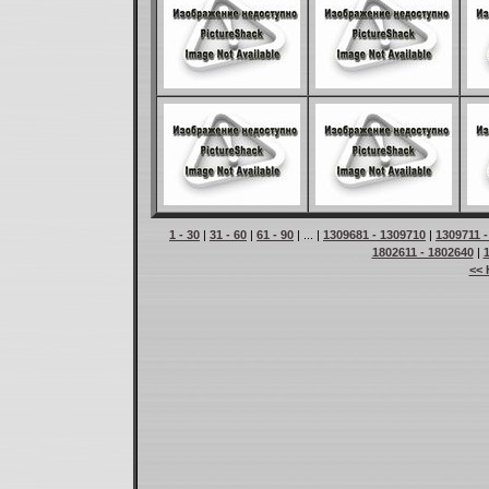
1 - 30
|
31 - 60
|
61 - 90
| ... |
1309681 - 1309710
|
1309711 
1802611 - 1802640
|
<< 