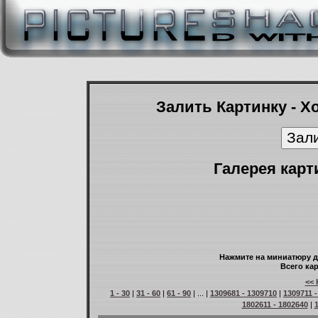
Залить Картинку - Х
Галерея карт
Нажмите на миниатюру д
Всего кар
<< 
1 - 30
|
31 - 60
|
61 - 90
| ... |
1309681 - 1309710
|
1309711 
1802611 - 1802640
|