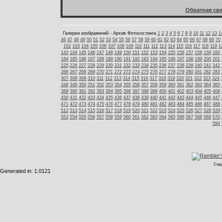
Обратная свя
Галереи изображений - Архив Фотохостинга
1
2
3
4
5
6
7
8
9
10
11
12
13
1
46
47
48
49
50
51
52
53
54
55
56
57
58
59
60
61
62
63
64
65
66
67
68
69
70
102
103
104
105
106
107
108
109
110
111
112
113
114
115
116
117
118
119
1
143
144
145
146
147
148
149
150
151
152
153
154
155
156
157
158
159
160
184
185
186
187
188
189
190
191
192
193
194
195
196
197
198
199
200
201
225
226
227
228
229
230
231
232
233
234
235
236
237
238
239
240
241
242
266
267
268
269
270
271
272
273
274
275
276
277
278
279
280
281
282
283
307
308
309
310
311
312
313
314
315
316
317
318
319
320
321
322
323
324
348
349
350
351
352
353
354
355
356
357
358
359
360
361
362
363
364
365
389
390
391
392
393
394
395
396
397
398
399
400
401
402
403
404
405
406
430
431
432
433
434
435
436
437
438
439
440
441
442
443
444
445
446
447
471
472
473
474
475
476
477
478
479
480
481
482
483
484
485
486
487
488
512
513
514
515
516
517
518
519
520
521
522
523
524
525
526
527
528
529
553
554
555
556
557
558
559
560
561
562
563
564
565
566
567
568
569
570
594
Copy
Generated in: 1.0121