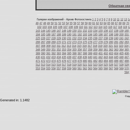
Обратная свя
Галереи изображений - Архив Фотохостинга
1
2
3
4
5
6
7
8
9
10
11
12
13
1
46
47
48
49
50
51
52
53
54
55
56
57
58
59
60
61
62
63
64
65
66
67
68
69
70
102
103
104
105
106
107
108
109
110
111
112
113
114
115
116
117
118
119
1
143
144
145
146
147
148
149
150
151
152
153
154
155
156
157
158
159
160
184
185
186
187
188
189
190
191
192
193
194
195
196
197
198
199
200
201
225
226
227
228
229
230
231
232
233
234
235
236
237
238
239
240
241
242
266
267
268
269
270
271
272
273
274
275
276
277
278
279
280
281
282
283
307
308
309
310
311
312
313
314
315
316
317
318
319
320
321
322
323
324
348
349
350
351
352
353
354
355
356
357
358
359
360
361
362
363
364
365
389
390
391
392
393
394
395
396
397
398
399
400
401
402
403
404
405
406
430
431
432
433
434
435
436
437
438
439
440
441
442
443
444
445
446
447
471
472
473
474
475
476
477
478
479
480
481
482
483
484
485
486
487
488
512
513
514
515
516
517
518
519
520
521
522
523
524
525
526
527
528
529
553
554
555
556
557
558
559
560
561
562
563
564
565
566
567
568
569
570
594
Copy
Generated in: 1.1482