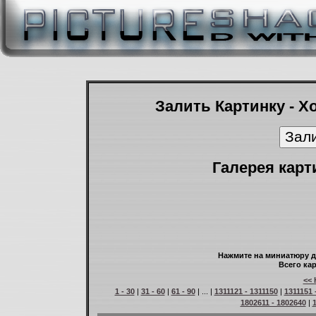
Залить Картинку - Х
Галерея карт
Нажмите на миниатюру д
Всего кар
<< 
1 - 30
|
31 - 60
|
61 - 90
| ... |
1311121 - 1311150
|
1311151 
1802611 - 1802640
|