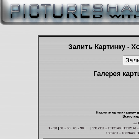
Залить Картинку - Х
Галерея карт
Нажмите на миниатюру д
Всего кар
<< 
1 - 30
|
31 - 60
|
61 - 90
| ... |
1312111 - 1312140
|
1312141 -
1802611 - 1802640
|