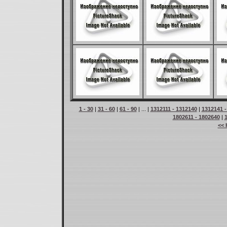
1 - 30
|
31 - 60
|
61 - 90
| ... |
1312111 - 1312140
|
1312141 -
1802611 - 1802640
|
<< 