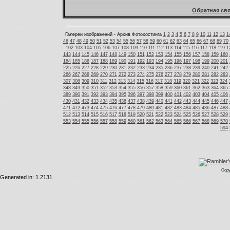
Обратная свя
Галереи изображений - Архив Фотохостинга
1
2
3
4
5
6
7
8
9
10
11
12
13
1
46
47
48
49
50
51
52
53
54
55
56
57
58
59
60
61
62
63
64
65
66
67
68
69
70
102
103
104
105
106
107
108
109
110
111
112
113
114
115
116
117
118
119
1
143
144
145
146
147
148
149
150
151
152
153
154
155
156
157
158
159
160
184
185
186
187
188
189
190
191
192
193
194
195
196
197
198
199
200
201
225
226
227
228
229
230
231
232
233
234
235
236
237
238
239
240
241
242
266
267
268
269
270
271
272
273
274
275
276
277
278
279
280
281
282
283
307
308
309
310
311
312
313
314
315
316
317
318
319
320
321
322
323
324
348
349
350
351
352
353
354
355
356
357
358
359
360
361
362
363
364
365
389
390
391
392
393
394
395
396
397
398
399
400
401
402
403
404
405
406
430
431
432
433
434
435
436
437
438
439
440
441
442
443
444
445
446
447
471
472
473
474
475
476
477
478
479
480
481
482
483
484
485
486
487
488
512
513
514
515
516
517
518
519
520
521
522
523
524
525
526
527
528
529
553
554
555
556
557
558
559
560
561
562
563
564
565
566
567
568
569
570
594
Copy
Generated in: 1.2131