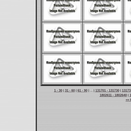
1 - 30
|
31 - 60
|
61 - 90
| ... |
131701 - 131730
|
13173
1802611 - 1802640
|
<< 