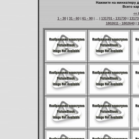
Нажмите на миниатюру д
Всего кар
<< 
1 - 30
|
31 - 60
|
61 - 90
| ... |
131701 - 131730
|
13173
1802611 - 1802640
|