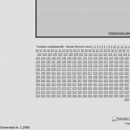
Обратная свя
Галереи изображений - Архив Фотохостинга
1
2
3
4
5
6
7
8
9
10
11
12
13
1
46
47
48
49
50
51
52
53
54
55
56
57
58
59
60
61
62
63
64
65
66
67
68
69
70
102
103
104
105
106
107
108
109
110
111
112
113
114
115
116
117
118
119
1
143
144
145
146
147
148
149
150
151
152
153
154
155
156
157
158
159
160
184
185
186
187
188
189
190
191
192
193
194
195
196
197
198
199
200
201
225
226
227
228
229
230
231
232
233
234
235
236
237
238
239
240
241
242
266
267
268
269
270
271
272
273
274
275
276
277
278
279
280
281
282
283
307
308
309
310
311
312
313
314
315
316
317
318
319
320
321
322
323
324
348
349
350
351
352
353
354
355
356
357
358
359
360
361
362
363
364
365
389
390
391
392
393
394
395
396
397
398
399
400
401
402
403
404
405
406
430
431
432
433
434
435
436
437
438
439
440
441
442
443
444
445
446
447
471
472
473
474
475
476
477
478
479
480
481
482
483
484
485
486
487
488
512
513
514
515
516
517
518
519
520
521
522
523
524
525
526
527
528
529
553
554
555
556
557
558
559
560
561
562
563
564
565
566
567
568
569
570
594
Copy
Generated in: 1.2986