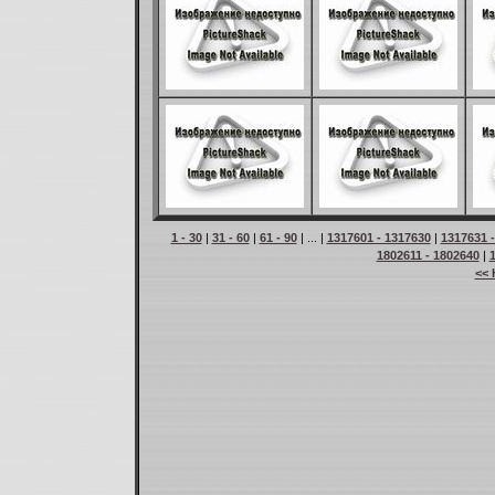
1 - 30
|
31 - 60
|
61 - 90
| ... |
1317601 - 1317630
|
1317631 
1802611 - 1802640
|
<< 