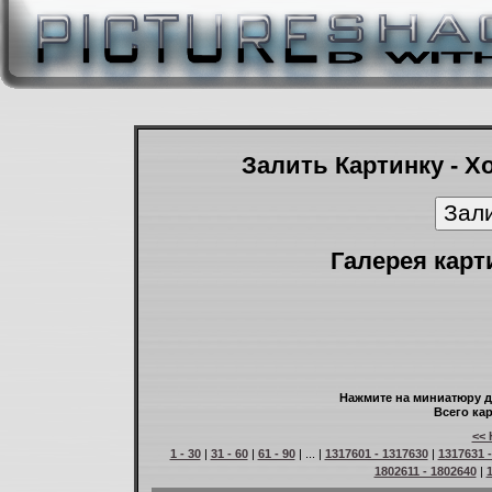
Залить Картинку - Х
Галерея карт
Нажмите на миниатюру д
Всего кар
<< 
1 - 30
|
31 - 60
|
61 - 90
| ... |
1317601 - 1317630
|
1317631 
1802611 - 1802640
|