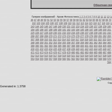
Обратная свя
Галереи изображений - Архив Фотохостинга
1
2
3
4
5
6
7
8
9
10
11
12
13
1
46
47
48
49
50
51
52
53
54
55
56
57
58
59
60
61
62
63
64
65
66
67
68
69
70
102
103
104
105
106
107
108
109
110
111
112
113
114
115
116
117
118
119
1
143
144
145
146
147
148
149
150
151
152
153
154
155
156
157
158
159
160
184
185
186
187
188
189
190
191
192
193
194
195
196
197
198
199
200
201
225
226
227
228
229
230
231
232
233
234
235
236
237
238
239
240
241
242
266
267
268
269
270
271
272
273
274
275
276
277
278
279
280
281
282
283
307
308
309
310
311
312
313
314
315
316
317
318
319
320
321
322
323
324
348
349
350
351
352
353
354
355
356
357
358
359
360
361
362
363
364
365
389
390
391
392
393
394
395
396
397
398
399
400
401
402
403
404
405
406
430
431
432
433
434
435
436
437
438
439
440
441
442
443
444
445
446
447
471
472
473
474
475
476
477
478
479
480
481
482
483
484
485
486
487
488
512
513
514
515
516
517
518
519
520
521
522
523
524
525
526
527
528
529
553
554
555
556
557
558
559
560
561
562
563
564
565
566
567
568
569
570
594
Copy
Generated in: 1.3758