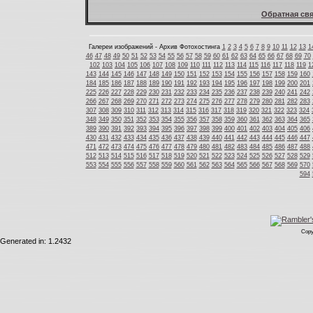
Обратная свя
Галереи изображений - Архив Фотохостинга
1
2
3
4
5
6
7
8
9
10
11
12
13
1
46
47
48
49
50
51
52
53
54
55
56
57
58
59
60
61
62
63
64
65
66
67
68
69
70
102
103
104
105
106
107
108
109
110
111
112
113
114
115
116
117
118
119
1
143
144
145
146
147
148
149
150
151
152
153
154
155
156
157
158
159
160
184
185
186
187
188
189
190
191
192
193
194
195
196
197
198
199
200
201
225
226
227
228
229
230
231
232
233
234
235
236
237
238
239
240
241
242
266
267
268
269
270
271
272
273
274
275
276
277
278
279
280
281
282
283
307
308
309
310
311
312
313
314
315
316
317
318
319
320
321
322
323
324
348
349
350
351
352
353
354
355
356
357
358
359
360
361
362
363
364
365
389
390
391
392
393
394
395
396
397
398
399
400
401
402
403
404
405
406
430
431
432
433
434
435
436
437
438
439
440
441
442
443
444
445
446
447
471
472
473
474
475
476
477
478
479
480
481
482
483
484
485
486
487
488
512
513
514
515
516
517
518
519
520
521
522
523
524
525
526
527
528
529
553
554
555
556
557
558
559
560
561
562
563
564
565
566
567
568
569
570
594
Copy
Generated in: 1.2432