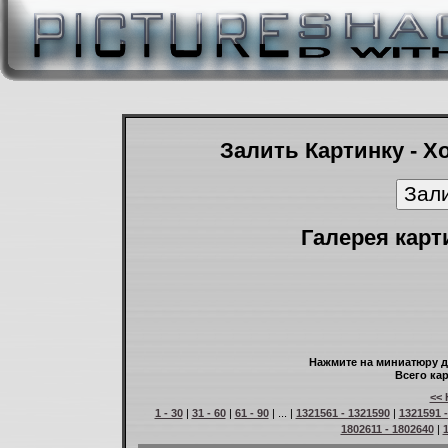
Залить Картинку - Х
Галерея карт
Нажмите на миниатюру д
Всего кар
<< 
1 - 30
|
31 - 60
|
61 - 90
| ... |
1321561 - 1321590
|
1321591 
1802611 - 1802640
|