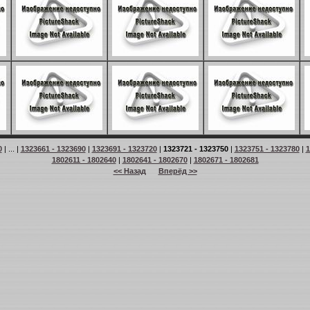
0
| ... |
1323661 - 1323690
|
1323691 - 1323720
|
1323721 - 1323750
|
1323751 - 1323780
|
1
1802611 - 1802640
|
1802641 - 1802670
|
1802671 - 1802681
<< Назад
Вперёд >>