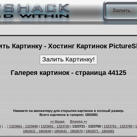
Залить
ть Картинку - Хостинг Картинок Picture
Галерея картинок - страница 44125
Нажмите на миниатюру для открытия картинки в полный размер.
Всего картинок в галерее: 1802681
<< Назад
Вперёд >>
0
| ... |
1323661 - 1323690
|
1323691 - 1323720
|
1323721 - 1323750
|
1323751 - 1323780
|
1
1802611 - 1802640
|
1802641 - 1802670
|
1802671 - 1802681