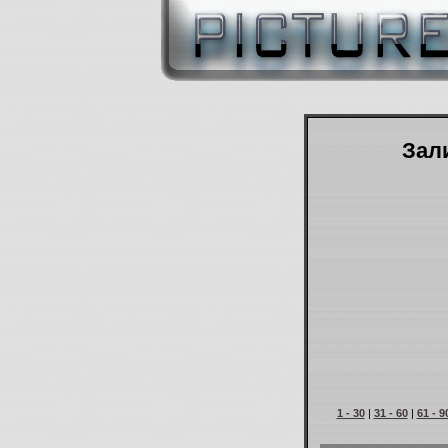
Зали
1 - 30
|
31 - 60
|
61 - 9