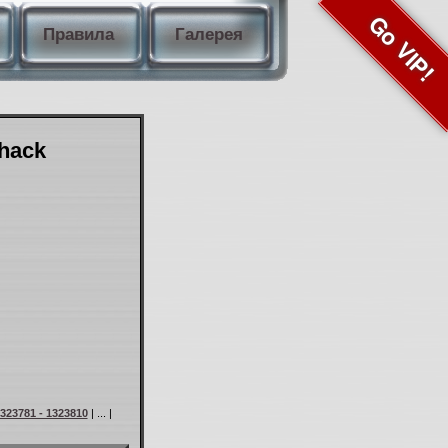
Go VIP!
Правила
Галерея
Shack
323781 - 1323810
| ... |