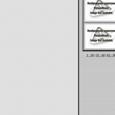
1 - 30
|
31 - 60
|
61 - 9