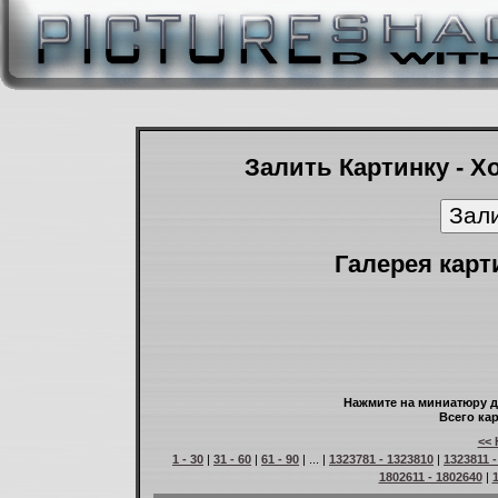
Залить Картинку - Х
Галерея карт
Нажмите на миниатюру д
Всего кар
<< 
1 - 30
|
31 - 60
|
61 - 90
| ... |
1323781 - 1323810
|
1323811 
1802611 - 1802640
|