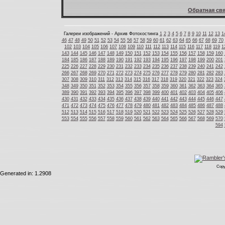
Обратная свя
Галереи изображений - Архив Фотохостинга
1
2
3
4
5
6
7
8
9
10
11
12
13
1
46
47
48
49
50
51
52
53
54
55
56
57
58
59
60
61
62
63
64
65
66
67
68
69
70
102
103
104
105
106
107
108
109
110
111
112
113
114
115
116
117
118
119
1
143
144
145
146
147
148
149
150
151
152
153
154
155
156
157
158
159
160
184
185
186
187
188
189
190
191
192
193
194
195
196
197
198
199
200
201
225
226
227
228
229
230
231
232
233
234
235
236
237
238
239
240
241
242
266
267
268
269
270
271
272
273
274
275
276
277
278
279
280
281
282
283
307
308
309
310
311
312
313
314
315
316
317
318
319
320
321
322
323
324
348
349
350
351
352
353
354
355
356
357
358
359
360
361
362
363
364
365
389
390
391
392
393
394
395
396
397
398
399
400
401
402
403
404
405
406
430
431
432
433
434
435
436
437
438
439
440
441
442
443
444
445
446
447
471
472
473
474
475
476
477
478
479
480
481
482
483
484
485
486
487
488
512
513
514
515
516
517
518
519
520
521
522
523
524
525
526
527
528
529
553
554
555
556
557
558
559
560
561
562
563
564
565
566
567
568
569
570
594
Copy
Generated in: 1.2908