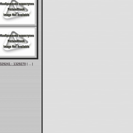
329241 - 1329270
| ... |