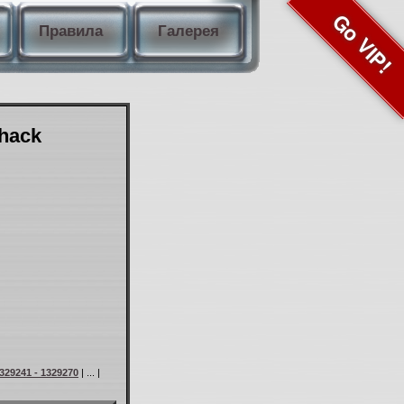
Go VIP!
Правила
Галерея
Shack
329241 - 1329270
| ... |