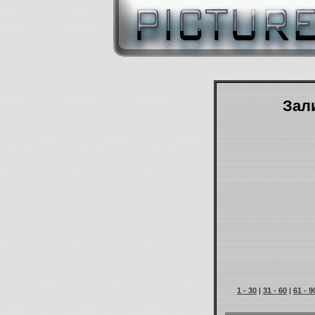
Зали
1 - 30
|
31 - 60
|
61 - 9