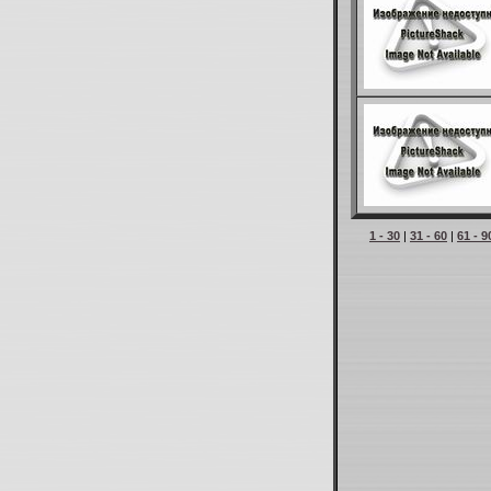
1 - 30
|
31 - 60
|
61 - 9