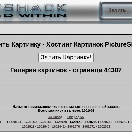
Залить
ть Картинку - Хостинг Картинок Picture
Галерея картинок - страница 44307
Нажмите на миниатюру для открытия картинки в полный размер.
Всего картинок в галерее: 1802681
<< Назад
Вперёд >>
0
| ... |
1329121 - 1329150
|
1329151 - 1329180
|
1329181 - 1329210
|
1329211 - 1329240
|
1
1802611 - 1802640
|
1802641 - 1802670
|
1802671 - 1802681