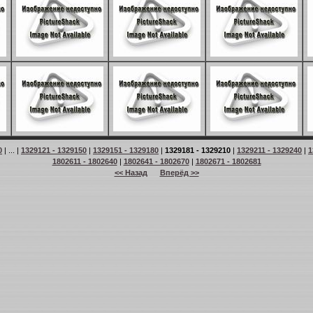
0
| ... |
1329121 - 1329150
|
1329151 - 1329180
|
1329181 - 1329210
|
1329211 - 1329240
|
1
1802611 - 1802640
|
1802641 - 1802670
|
1802671 - 1802681
<< Назад
Вперёд >>