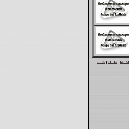
1 - 30
|
31 - 60
|
61 - 9