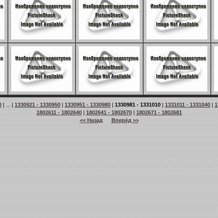
0
| ... |
1330921 - 1330950
|
1330951 - 1330980
|
1330981 - 1331010
|
1331011 - 1331040
|
1
1802611 - 1802640
|
1802641 - 1802670
|
1802671 - 1802681
<< Назад
Вперёд >>