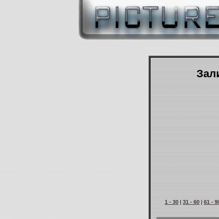
Зали
1 - 30
|
31 - 60
|
61 - 9