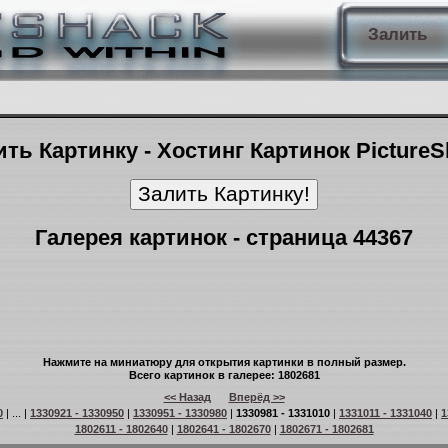
Залить
ть Картинку - Хостинг Картинок Picture
Галерея картинок - страница 44367
Нажмите на миниатюру для открытия картинки в полный размер.
Всего картинок в галерее: 1802681
<< Назад
Вперёд >>
0
| ... |
1330921 - 1330950
|
1330951 - 1330980
|
1330981 - 1331010
|
1331011 - 1331040
|
1
1802611 - 1802640
|
1802641 - 1802670
|
1802671 - 1802681