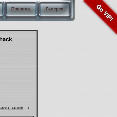
Go VIP!
Правила
Галерея
Shack
331041 - 1331070
| ... |