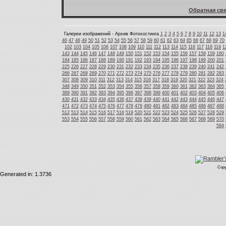
Обратная свя
Галереи изображений - Архив Фотохостинга
1
2
3
4
5
6
7
8
9
10
11
12
13
1
46
47
48
49
50
51
52
53
54
55
56
57
58
59
60
61
62
63
64
65
66
67
68
69
70
102
103
104
105
106
107
108
109
110
111
112
113
114
115
116
117
118
119
1
143
144
145
146
147
148
149
150
151
152
153
154
155
156
157
158
159
160
184
185
186
187
188
189
190
191
192
193
194
195
196
197
198
199
200
201
225
226
227
228
229
230
231
232
233
234
235
236
237
238
239
240
241
242
266
267
268
269
270
271
272
273
274
275
276
277
278
279
280
281
282
283
307
308
309
310
311
312
313
314
315
316
317
318
319
320
321
322
323
324
348
349
350
351
352
353
354
355
356
357
358
359
360
361
362
363
364
365
389
390
391
392
393
394
395
396
397
398
399
400
401
402
403
404
405
406
430
431
432
433
434
435
436
437
438
439
440
441
442
443
444
445
446
447
471
472
473
474
475
476
477
478
479
480
481
482
483
484
485
486
487
488
512
513
514
515
516
517
518
519
520
521
522
523
524
525
526
527
528
529
553
554
555
556
557
558
559
560
561
562
563
564
565
566
567
568
569
570
594
Copy
Generated in: 1.3736