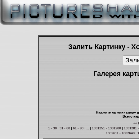
Залить Картинку - Х
Галерея карт
Нажмите на миниатюру д
Всего кар
<< 
1 - 30
|
31 - 60
|
61 - 90
| ... |
1331251 - 1331280
|
1331281 
1802611 - 1802640
|