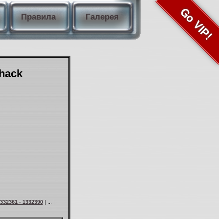
Go VIP!
Правила
Галерея
Shack
332361 - 1332390
| ... |