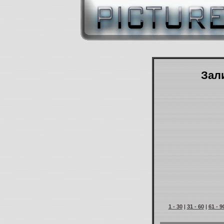
Зали
1 - 30
|
31 - 60
|
61 - 9