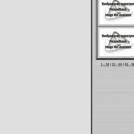
1 - 30
|
31 - 60
|
61 - 9