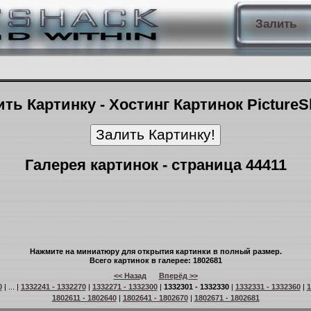
Залить
ть Картинку - Хостинг Картинок Picture
Галерея картинок - страница 44411
Нажмите на миниатюру для открытия картинки в полный размер.
Всего картинок в галерее: 1802681
<< Назад
Вперёд >>
0
| ... |
1332241 - 1332270
|
1332271 - 1332300
|
1332301 - 1332330
|
1332331 - 1332360
|
1
1802611 - 1802640
|
1802641 - 1802670
|
1802671 - 1802681