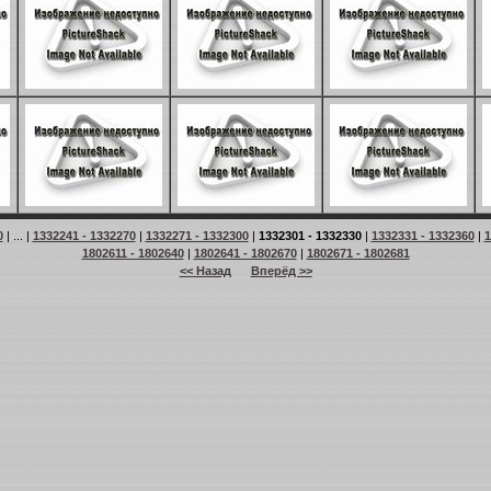
0
| ... |
1332241 - 1332270
|
1332271 - 1332300
|
1332301 - 1332330
|
1332331 - 1332360
|
1
1802611 - 1802640
|
1802641 - 1802670
|
1802671 - 1802681
<< Назад
Вперёд >>