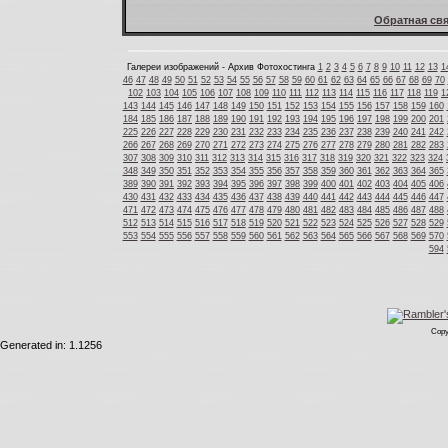
Обратная свя
Галереи изображений - Архив Фотохостинга
1
2
3
4
5
6
7
8
9
10
11
12
13
1
46
47
48
49
50
51
52
53
54
55
56
57
58
59
60
61
62
63
64
65
66
67
68
69
70
102
103
104
105
106
107
108
109
110
111
112
113
114
115
116
117
118
119
1
143
144
145
146
147
148
149
150
151
152
153
154
155
156
157
158
159
160
184
185
186
187
188
189
190
191
192
193
194
195
196
197
198
199
200
201
225
226
227
228
229
230
231
232
233
234
235
236
237
238
239
240
241
242
266
267
268
269
270
271
272
273
274
275
276
277
278
279
280
281
282
283
307
308
309
310
311
312
313
314
315
316
317
318
319
320
321
322
323
324
348
349
350
351
352
353
354
355
356
357
358
359
360
361
362
363
364
365
389
390
391
392
393
394
395
396
397
398
399
400
401
402
403
404
405
406
430
431
432
433
434
435
436
437
438
439
440
441
442
443
444
445
446
447
471
472
473
474
475
476
477
478
479
480
481
482
483
484
485
486
487
488
512
513
514
515
516
517
518
519
520
521
522
523
524
525
526
527
528
529
553
554
555
556
557
558
559
560
561
562
563
564
565
566
567
568
569
570
594
Copy
Generated in: 1.1256