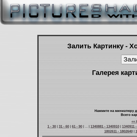
Залить Картинку - Х
Галерея карт
Нажмите на миниатюру д
Всего кар
<< 
1 - 30
|
31 - 60
|
61 - 90
| ... |
1340881 - 1340910
|
1340911 
1802611 - 1802640
|