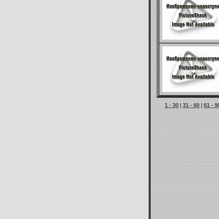
1 - 30
|
31 - 60
|
61 - 9