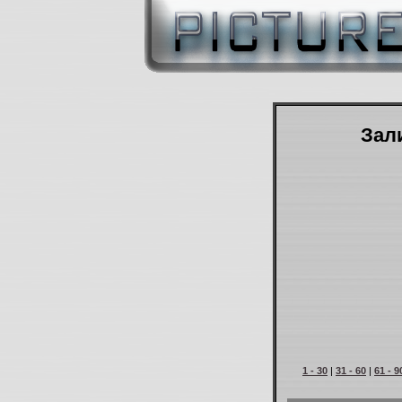
Зали
1 - 30
|
31 - 60
|
61 - 9