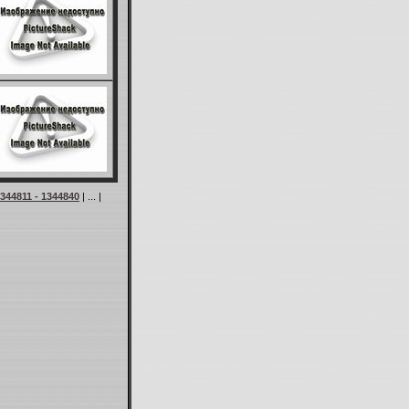
344811 - 1344840
| ... |