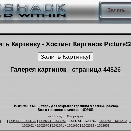
Залить
ть Картинку - Хостинг Картинок Picture
Галерея картинок - страница 44826
Нажмите на миниатюру для открытия картинки в полный размер.
Всего картинок в галерее: 1802681
<< Назад
Вперёд >>
0
| ... |
1344691 - 1344720
|
1344721 - 1344750
|
1344751 - 1344780
|
1344781 - 1344810
|
1
1802611 - 1802640
|
1802641 - 1802670
|
1802671 - 1802681