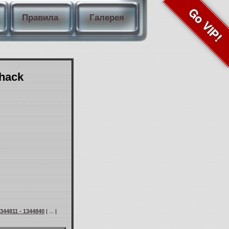
Go VIP!
Правила
Галерея
Shack
344811 - 1344840
| ... |