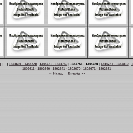
0
| ... |
1344691 - 1344720
|
1344721 - 1344750
|
1344751 - 1344780
|
1344781 - 1344810
|
1
1802611 - 1802640
|
1802641 - 1802670
|
1802671 - 1802681
<< Назад
Вперёд >>