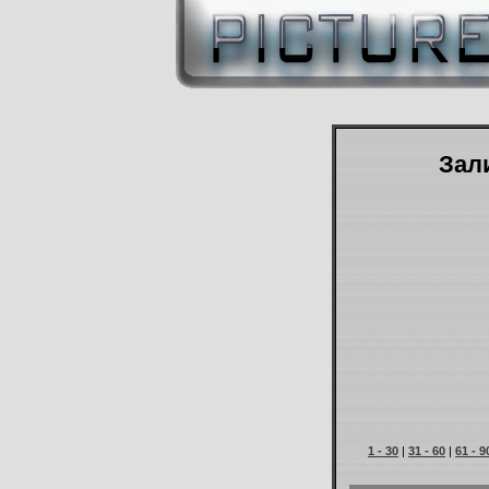
Зали
1 - 30
|
31 - 60
|
61 - 9