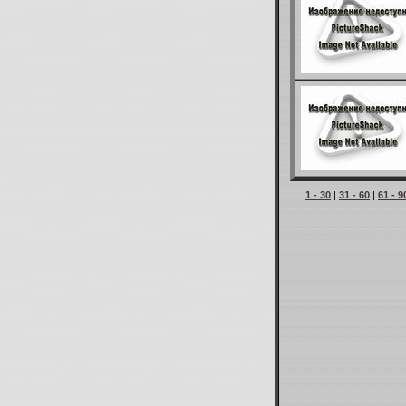
1 - 30
|
31 - 60
|
61 - 9