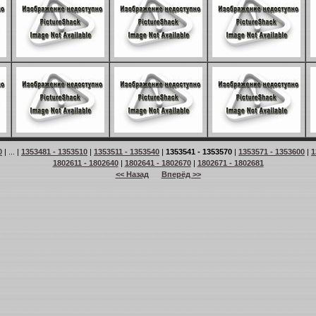
0
| ... |
1353481 - 1353510
|
1353511 - 1353540
|
1353541 - 1353570
|
1353571 - 1353600
|
1
1802611 - 1802640
|
1802641 - 1802670
|
1802671 - 1802681
<< Назад
Вперёд >>