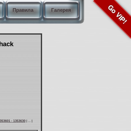
Go VIP!
Правила
Галерея
Shack
353601 - 1353630
| ... |