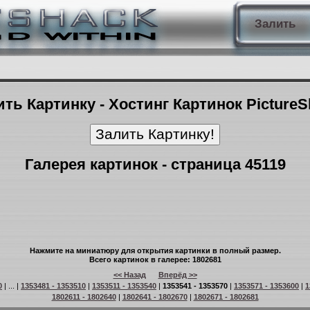
Залить
ть Картинку - Хостинг Картинок Picture
Галерея картинок - страница 45119
Нажмите на миниатюру для открытия картинки в полный размер.
Всего картинок в галерее: 1802681
<< Назад
Вперёд >>
0
| ... |
1353481 - 1353510
|
1353511 - 1353540
|
1353541 - 1353570
|
1353571 - 1353600
|
1
1802611 - 1802640
|
1802641 - 1802670
|
1802671 - 1802681