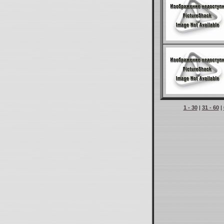
1 - 30
|
31 - 60
|