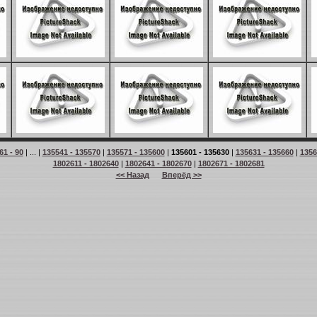
61 - 90
| ... |
135541 - 135570
|
135571 - 135600
|
135601 - 135630
|
135631 - 135660
|
1356
1802611 - 1802640
|
1802641 - 1802670
|
1802671 - 1802681
<< Назад
Вперёд >>