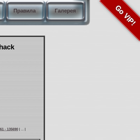
Go VIP!
Правила
Галерея
Shack
61 - 135690
| ... |