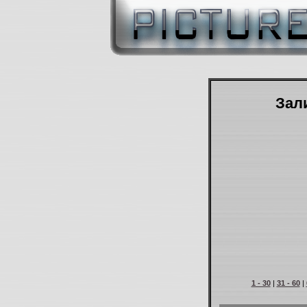
Зали
1 - 30
|
31 - 60
|