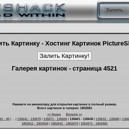
Залить
ть Картинку - Хостинг Картинок Picture
Галерея картинок - страница 4521
Нажмите на миниатюру для открытия картинки в полный размер.
Всего картинок в галерее: 1802681
<< Назад
Вперёд >>
61 - 90
| ... |
135541 - 135570
|
135571 - 135600
|
135601 - 135630
|
135631 - 135660
|
1356
1802611 - 1802640
|
1802641 - 1802670
|
1802671 - 1802681