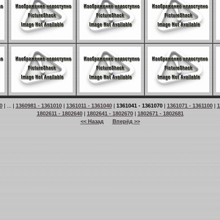
0
| ... |
1360981 - 1361010
|
1361011 - 1361040
|
1361041 - 1361070
|
1361071 - 1361100
|
1
1802611 - 1802640
|
1802641 - 1802670
|
1802671 - 1802681
<< Назад
Вперёд >>