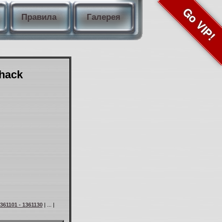
Go VIP!
Правила
Галерея
Shack
361101 - 1361130
| ... |