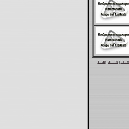
1 - 30
|
31 - 60
|
61 - 9