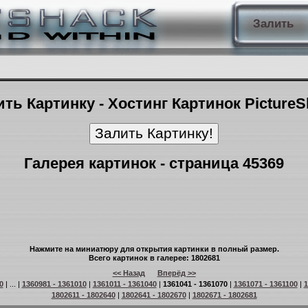
Залить
ть Картинку - Хостинг Картинок Picture
Галерея картинок - страница 45369
Нажмите на миниатюру для открытия картинки в полный размер.
Всего картинок в галерее: 1802681
<< Назад
Вперёд >>
0
| ... |
1360981 - 1361010
|
1361011 - 1361040
|
1361041 - 1361070
|
1361071 - 1361100
|
1
1802611 - 1802640
|
1802641 - 1802670
|
1802671 - 1802681