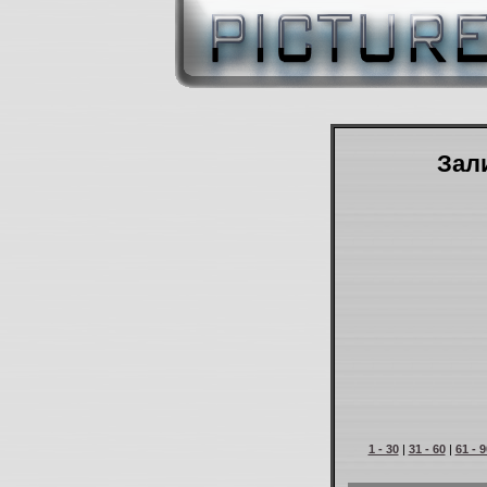
Зали
1 - 30
|
31 - 60
|
61 - 9