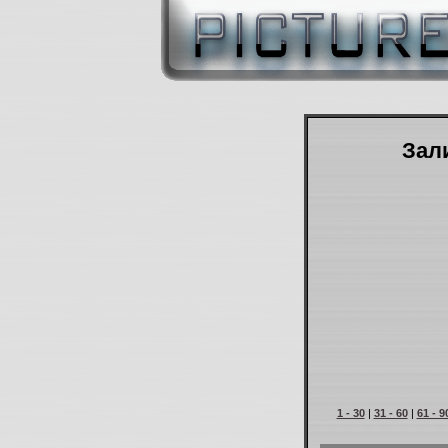
Зали
1 - 30
|
31 - 60
|
61 - 9