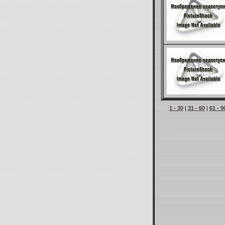
1 - 30
|
31 - 60
|
61 - 9