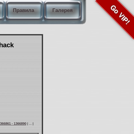
Go VIP!
Правила
Галерея
Shack
366861 - 1366890
| ... |