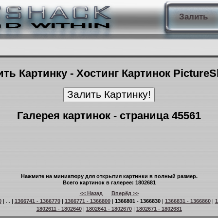
Залить
ть Картинку - Хостинг Картинок Picture
Галерея картинок - страница 45561
Нажмите на миниатюру для открытия картинки в полный размер.
Всего картинок в галерее: 1802681
<< Назад
Вперёд >>
0
| ... |
1366741 - 1366770
|
1366771 - 1366800
|
1366801 - 1366830
|
1366831 - 1366860
|
1
1802611 - 1802640
|
1802641 - 1802670
|
1802671 - 1802681