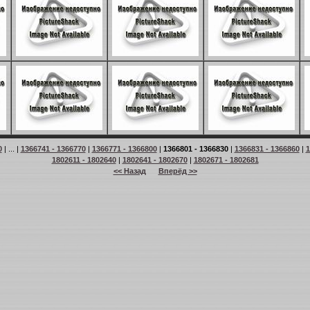
0
| ... |
1366741 - 1366770
|
1366771 - 1366800
|
1366801 - 1366830
|
1366831 - 1366860
|
1
1802611 - 1802640
|
1802641 - 1802670
|
1802671 - 1802681
<< Назад
Вперёд >>