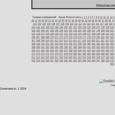
Обратная свя
Галереи изображений - Архив Фотохостинга
1
2
3
4
5
6
7
8
9
10
11
12
13
1
46
47
48
49
50
51
52
53
54
55
56
57
58
59
60
61
62
63
64
65
66
67
68
69
70
102
103
104
105
106
107
108
109
110
111
112
113
114
115
116
117
118
119
1
143
144
145
146
147
148
149
150
151
152
153
154
155
156
157
158
159
160
184
185
186
187
188
189
190
191
192
193
194
195
196
197
198
199
200
201
225
226
227
228
229
230
231
232
233
234
235
236
237
238
239
240
241
242
266
267
268
269
270
271
272
273
274
275
276
277
278
279
280
281
282
283
307
308
309
310
311
312
313
314
315
316
317
318
319
320
321
322
323
324
348
349
350
351
352
353
354
355
356
357
358
359
360
361
362
363
364
365
389
390
391
392
393
394
395
396
397
398
399
400
401
402
403
404
405
406
430
431
432
433
434
435
436
437
438
439
440
441
442
443
444
445
446
447
471
472
473
474
475
476
477
478
479
480
481
482
483
484
485
486
487
488
512
513
514
515
516
517
518
519
520
521
522
523
524
525
526
527
528
529
553
554
555
556
557
558
559
560
561
562
563
564
565
566
567
568
569
570
594
Copy
Generated in: 1.3314