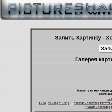
Залить Картинку - Х
Галерея карт
Нажмите на миниатюру д
Всего кар
<< 
1 - 30
|
31 - 60
|
61 - 90
| ... |
1367341 - 1367370
|
1367371 
1802611 - 1802640
|