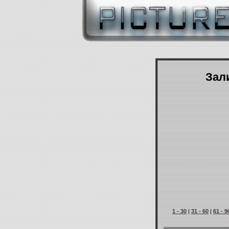
Зали
1 - 30
|
31 - 60
|
61 - 9