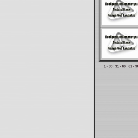
1 - 30
|
31 - 60
|
61 - 9