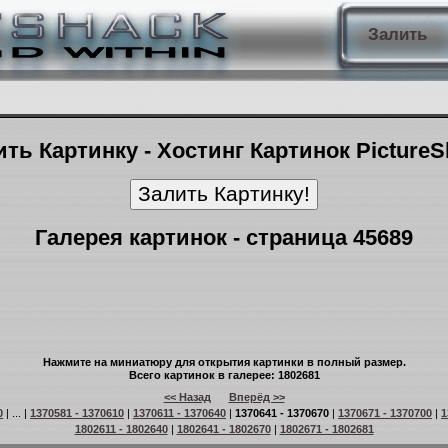
Залить
ть Картинку - Хостинг Картинок Picture
Галерея картинок - страница 45689
Нажмите на миниатюру для открытия картинки в полный размер.
Всего картинок в галерее: 1802681
<< Назад
Вперёд >>
0
| ... |
1370581 - 1370610
|
1370611 - 1370640
|
1370641 - 1370670
|
1370671 - 1370700
|
1
1802611 - 1802640
|
1802641 - 1802670
|
1802671 - 1802681