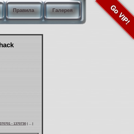
Go VIP!
Правила
Галерея
Shack
370701 - 1370730
| ... |