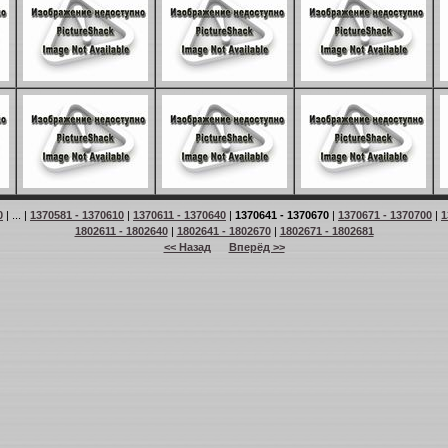
0
| ... |
1370581 - 1370610
|
1370611 - 1370640
|
1370641 - 1370670
|
1370671 - 1370700
|
1
1802611 - 1802640
|
1802641 - 1802670
|
1802671 - 1802681
<< Назад
Вперёд >>