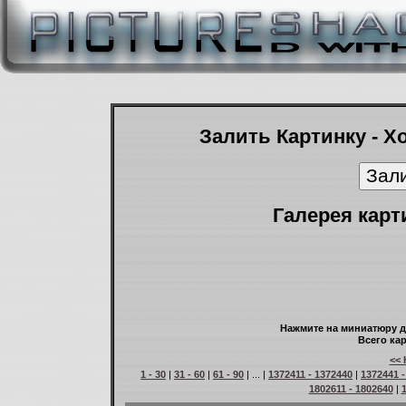
Залить Картинку - Х
Галерея карт
Нажмите на миниатюру д
Всего кар
<< 
1 - 30
|
31 - 60
|
61 - 90
| ... |
1372411 - 1372440
|
1372441 -
1802611 - 1802640
|