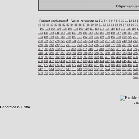
Обратная свя
Галереи изображений - Архив Фотохостинга
1
2
3
4
5
6
7
8
9
10
11
12
13
1
46
47
48
49
50
51
52
53
54
55
56
57
58
59
60
61
62
63
64
65
66
67
68
69
70
102
103
104
105
106
107
108
109
110
111
112
113
114
115
116
117
118
119
1
143
144
145
146
147
148
149
150
151
152
153
154
155
156
157
158
159
160
184
185
186
187
188
189
190
191
192
193
194
195
196
197
198
199
200
201
225
226
227
228
229
230
231
232
233
234
235
236
237
238
239
240
241
242
266
267
268
269
270
271
272
273
274
275
276
277
278
279
280
281
282
283
307
308
309
310
311
312
313
314
315
316
317
318
319
320
321
322
323
324
348
349
350
351
352
353
354
355
356
357
358
359
360
361
362
363
364
365
389
390
391
392
393
394
395
396
397
398
399
400
401
402
403
404
405
406
430
431
432
433
434
435
436
437
438
439
440
441
442
443
444
445
446
447
471
472
473
474
475
476
477
478
479
480
481
482
483
484
485
486
487
488
512
513
514
515
516
517
518
519
520
521
522
523
524
525
526
527
528
529
553
554
555
556
557
558
559
560
561
562
563
564
565
566
567
568
569
570
594
Copy
Generated in: 0.984