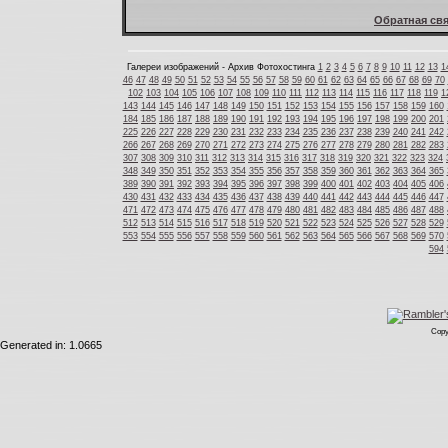
Обратная свя
Галереи изображений - Архив Фотохостинга
1
2
3
4
5
6
7
8
9
10
11
12
13
1
46
47
48
49
50
51
52
53
54
55
56
57
58
59
60
61
62
63
64
65
66
67
68
69
70
102
103
104
105
106
107
108
109
110
111
112
113
114
115
116
117
118
119
1
143
144
145
146
147
148
149
150
151
152
153
154
155
156
157
158
159
160
184
185
186
187
188
189
190
191
192
193
194
195
196
197
198
199
200
201
225
226
227
228
229
230
231
232
233
234
235
236
237
238
239
240
241
242
266
267
268
269
270
271
272
273
274
275
276
277
278
279
280
281
282
283
307
308
309
310
311
312
313
314
315
316
317
318
319
320
321
322
323
324
348
349
350
351
352
353
354
355
356
357
358
359
360
361
362
363
364
365
389
390
391
392
393
394
395
396
397
398
399
400
401
402
403
404
405
406
430
431
432
433
434
435
436
437
438
439
440
441
442
443
444
445
446
447
471
472
473
474
475
476
477
478
479
480
481
482
483
484
485
486
487
488
512
513
514
515
516
517
518
519
520
521
522
523
524
525
526
527
528
529
553
554
555
556
557
558
559
560
561
562
563
564
565
566
567
568
569
570
594
Copy
Generated in: 1.0665