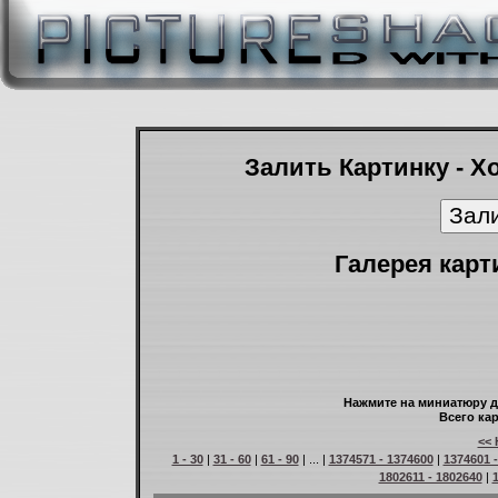
Залить Картинку - Х
Галерея карт
Нажмите на миниатюру д
Всего кар
<< 
1 - 30
|
31 - 60
|
61 - 90
| ... |
1374571 - 1374600
|
1374601 
1802611 - 1802640
|