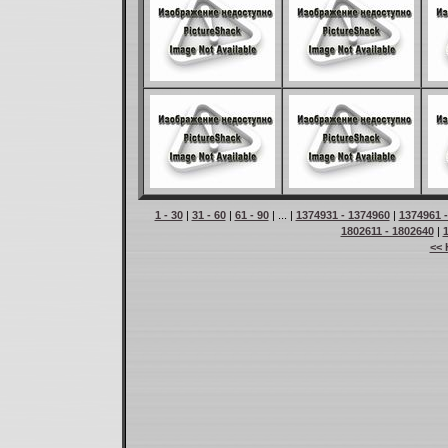
1 - 30
|
31 - 60
|
61 - 90
| ... |
1374931 - 1374960
|
1374961 
1802611 - 1802640
|
<< 