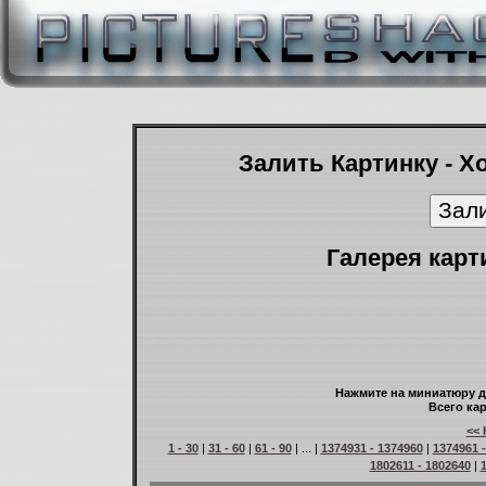
Залить Картинку - Х
Галерея карт
Нажмите на миниатюру д
Всего кар
<< 
1 - 30
|
31 - 60
|
61 - 90
| ... |
1374931 - 1374960
|
1374961 
1802611 - 1802640
|