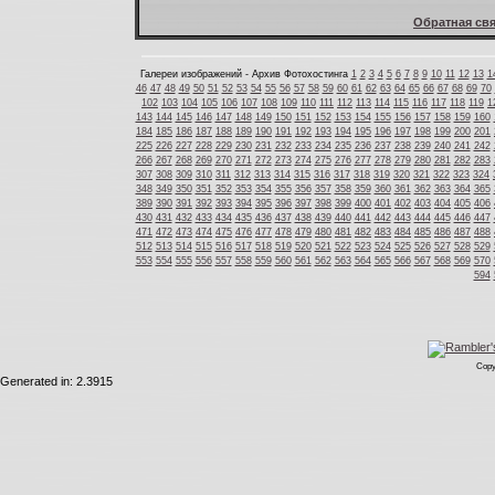
Обратная свя
Галереи изображений - Архив Фотохостинга
1
2
3
4
5
6
7
8
9
10
11
12
13
1
46
47
48
49
50
51
52
53
54
55
56
57
58
59
60
61
62
63
64
65
66
67
68
69
70
102
103
104
105
106
107
108
109
110
111
112
113
114
115
116
117
118
119
1
143
144
145
146
147
148
149
150
151
152
153
154
155
156
157
158
159
160
184
185
186
187
188
189
190
191
192
193
194
195
196
197
198
199
200
201
225
226
227
228
229
230
231
232
233
234
235
236
237
238
239
240
241
242
266
267
268
269
270
271
272
273
274
275
276
277
278
279
280
281
282
283
307
308
309
310
311
312
313
314
315
316
317
318
319
320
321
322
323
324
348
349
350
351
352
353
354
355
356
357
358
359
360
361
362
363
364
365
389
390
391
392
393
394
395
396
397
398
399
400
401
402
403
404
405
406
430
431
432
433
434
435
436
437
438
439
440
441
442
443
444
445
446
447
471
472
473
474
475
476
477
478
479
480
481
482
483
484
485
486
487
488
512
513
514
515
516
517
518
519
520
521
522
523
524
525
526
527
528
529
553
554
555
556
557
558
559
560
561
562
563
564
565
566
567
568
569
570
594
Copy
Generated in: 2.3915