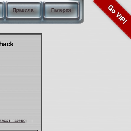
Go VIP!
Правила
Галерея
Shack
376371 - 1376400
| ... |