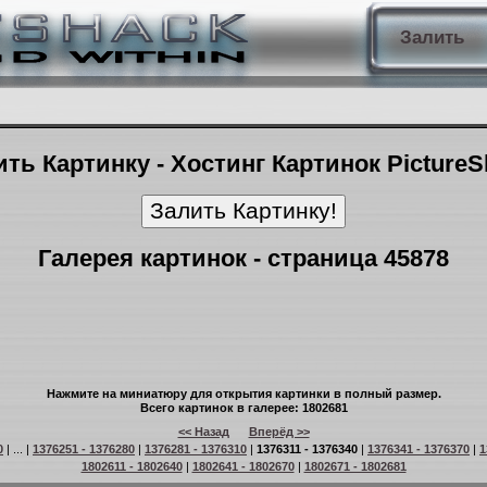
Залить
ть Картинку - Хостинг Картинок Picture
Галерея картинок - страница 45878
Нажмите на миниатюру для открытия картинки в полный размер.
Всего картинок в галерее: 1802681
<< Назад
Вперёд >>
0
| ... |
1376251 - 1376280
|
1376281 - 1376310
|
1376311 - 1376340
|
1376341 - 1376370
|
1
1802611 - 1802640
|
1802641 - 1802670
|
1802671 - 1802681