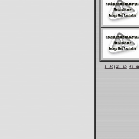
1 - 30
|
31 - 60
|
61 - 9