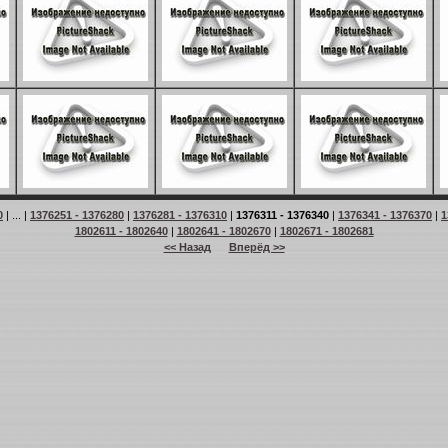
0
| ... |
1376251 - 1376280
|
1376281 - 1376310
|
1376311 - 1376340
|
1376341 - 1376370
|
1
1802611 - 1802640
|
1802641 - 1802670
|
1802671 - 1802681
<< Назад
Вперёд >>