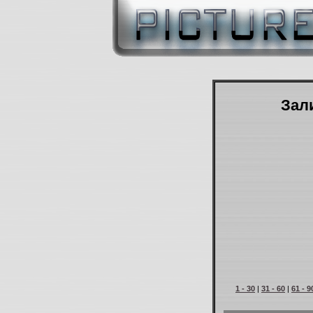
Зали
1 - 30
|
31 - 60
|
61 - 9