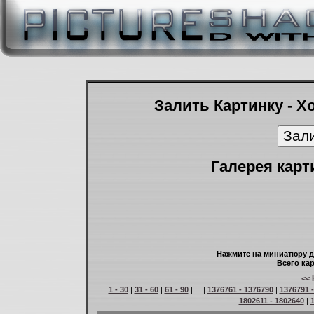
Залить Картинку - Х
Галерея карт
Нажмите на миниатюру д
Всего кар
<< 
1 - 30
|
31 - 60
|
61 - 90
| ... |
1376761 - 1376790
|
1376791 
1802611 - 1802640
|