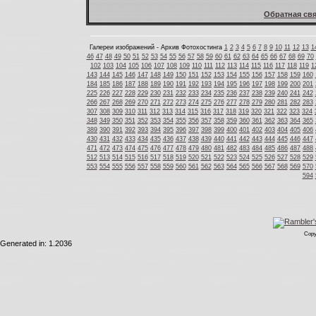
Обратная свя
Галереи изображений - Архив Фотохостинга
1
2
3
4
5
6
7
8
9
10
11
12
13
1
46
47
48
49
50
51
52
53
54
55
56
57
58
59
60
61
62
63
64
65
66
67
68
69
70
102
103
104
105
106
107
108
109
110
111
112
113
114
115
116
117
118
119
1
143
144
145
146
147
148
149
150
151
152
153
154
155
156
157
158
159
160
184
185
186
187
188
189
190
191
192
193
194
195
196
197
198
199
200
201
225
226
227
228
229
230
231
232
233
234
235
236
237
238
239
240
241
242
266
267
268
269
270
271
272
273
274
275
276
277
278
279
280
281
282
283
307
308
309
310
311
312
313
314
315
316
317
318
319
320
321
322
323
324
348
349
350
351
352
353
354
355
356
357
358
359
360
361
362
363
364
365
389
390
391
392
393
394
395
396
397
398
399
400
401
402
403
404
405
406
430
431
432
433
434
435
436
437
438
439
440
441
442
443
444
445
446
447
471
472
473
474
475
476
477
478
479
480
481
482
483
484
485
486
487
488
512
513
514
515
516
517
518
519
520
521
522
523
524
525
526
527
528
529
553
554
555
556
557
558
559
560
561
562
563
564
565
566
567
568
569
570
594
Copy
Generated in: 1.2036